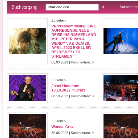
Suchvorgang
Sortiert na
Zu sehen
PR/Pressemitteilug: EINE
AUFREGENDE NEUE
REISE INS NIMMERLAND
MIT „PETER PAN &
WENDY", AB DEM 28.
APRIL 2023 EXKLUSIV
BEI DISNEY+ ZU
STREAMEN
05.03.2023 | Kommentare:
0
Zu sehen
Josef Hader am
10.10.2022 in Graz!
08.10.2022 | Kommentare:
0
Zu sehen
Wanda, Graz
30.06.2022 | Kommentare:
0