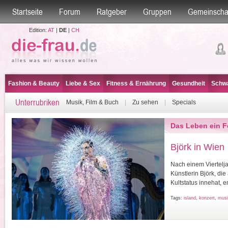
Startseite
Forum
Ratgeber
Gruppen
Gemeinscha
Edition:
AT
|
DE
|
CH
Fashion & Beauty
Liebe & Sex
Fitness & Ernährung
Gesundheit
Schwa
Unterrubriken
Musik, Film & Buch
|
Zu sehen
|
Specials
Das Leben ein F
Björk in Wien
Nach einem Viertelj
Künstlerin Björk, die
Kultstatus innehat, e
Tags:
island
,
konzert
,
musi