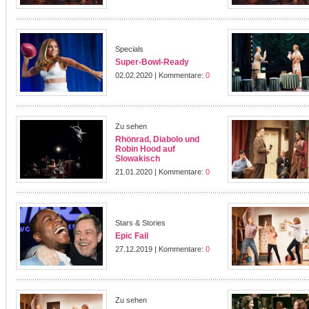
Specials
Super-Bowl-Ready
02.02.2020 | Kommentare:
0
Zu sehen
Rhönrad, Diabolo und
Robin Hood auf
Slowakisch
21.01.2020 | Kommentare:
0
Stars & Stories
Epic Fail
27.12.2019 | Kommentare:
0
Zu sehen