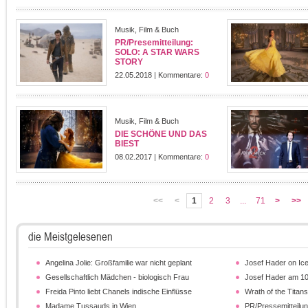
Musik, Film & Buch
PR/Presemitteilung:
SOLO: A STAR WARS
STORY
22.05.2018 | Kommentare:
0
Musik, Film & Buch
DIE SCHÖNE UND DAS
BIEST
08.02.2017 | Kommentare:
0
<<
<
1
2
3
...
71
>
>>
die Meistgelesenen
Angelina Jolie: Großfamilie war nicht geplant
Josef Hader on Ice
Gesellschaftlich Mädchen - biologisch Frau
Josef Hader am 10
Freida Pinto liebt Chanels indische Einflüsse
Wrath of the Titans
Madame Tussauds in Wien
PR/Pressemitteilung