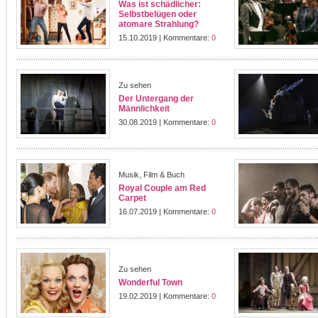
Was ist schädlicher:
Selbstbelügen oder
atomare Strahlung?
15.10.2019 | Kommentare:
0
Zu sehen
Der Untergang der
Männlichkeit
30.08.2019 | Kommentare:
0
Musik, Film & Buch
Royal Couple am Red
Carpet
16.07.2019 | Kommentare:
0
Zu sehen
Wonderful Town
19.02.2019 | Kommentare:
0