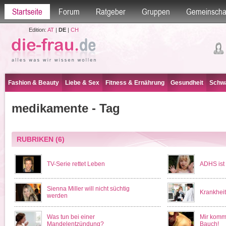
Startseite
Forum
Ratgeber
Gruppen
Gemeinscha
Edition:
AT
|
DE
|
CH
Fashion & Beauty
Liebe & Sex
Fitness & Ernährung
Gesundheit
Schwa
medikamente - Tag
RUBRIKEN
(6)
TV-Serie rettet Leben
ADHS ist
Sienna Miller will nicht süchtig
Krankheit
werden
Was tun bei einer
Mir komm
Mandelentzündung?
Bauch!