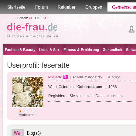
Startseite
Forum
Ratgeber
Gruppen
Gemeinscha
Edition:
AT
|
DE
|
CH
Fashion & Beauty
Liebe & Sex
Fitness & Ernährung
Gesundheit
Schwa
Userprofil: leseratte
leseratte
| Anzahl Postings: 35 |
offline
Wien, Österreich;
Geburtsdatum
: -.-.1986
Registrieren Sie sich um die Daten zu sehen.
ModeratorIn
Wall
Blog (5)