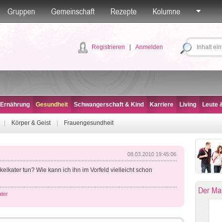
Gruppen
Gemeinschaft
Rezepte
Kolumne
Registrieren
|
Anmelden
 Ernährung
Gesundheit
Schwangerschaft & Kind
Karriere
Living
Leute &
|
Körper & Geist
|
Frauengesundheit
08.03.2010 19:45:06
lkater tun? Wie kann ich ihn im Vorfeld vielleicht schon
Der Ma
ter