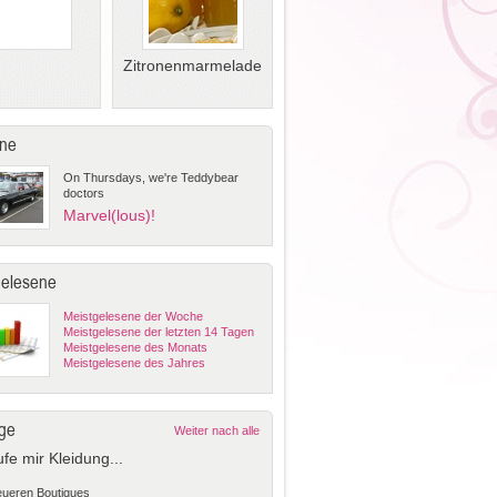
Zitronenmarmelade
ne
On Thursdays, we're Teddybear
doctors
Marvel(lous)!
gelesene
Meistgelesene der Woche
Meistgelesene der letzten 14 Tagen
Meistgelesene des Monats
Meistgelesene des Jahres
ge
Weiter nach alle
ufe mir Kleidung...
teueren Boutiques