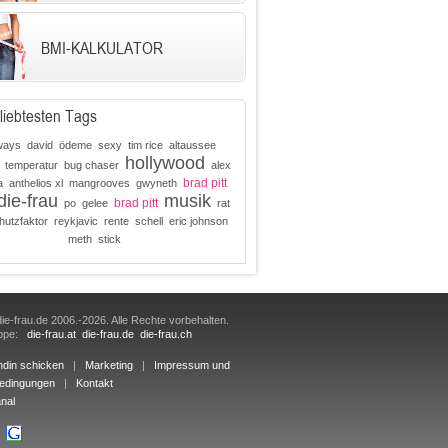
BMI-KALKULATOR
liebtesten Tags
ways
david
ödeme
sexy
tim rice
altaussee
hollywood
temperatur
bug chaser
alex
brad pitt
a
anthelios xl
mangrooves
gwyneth
die-frau
musik
brad pitt
po
gelee
rat
chutzfaktor
reykjavic
rente
schell
eric johnson
meth
stick
ie-frau.de 2006.-2026. Alle Rechte vorbehalten.
uppe:
die-frau.at
die-frau.de
die-frau.ch
ndin schicken
|
Marketing
|
Impressum und
edingungen
|
Kontakt
nal