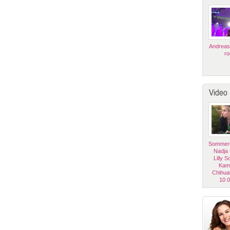
Andreas
ro
Video
Sommerg
Nadja
Lilly 
Kam
Chihua
10 