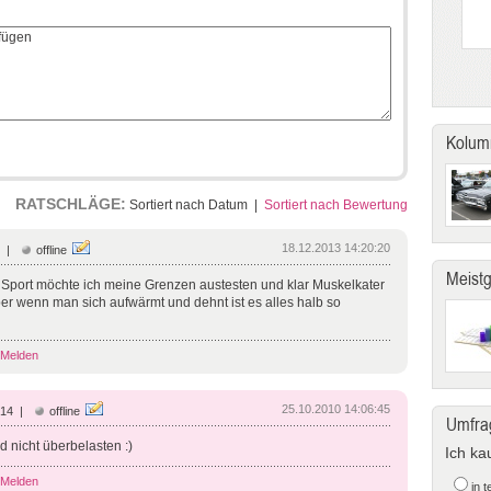
Kolum
RATSCHLÄGE:
Sortiert nach Datum
|
Sortiert nach Bewertung
18.12.2013 14:20:20
4 |
offline
Meist
 Sport möchte ich meine Grenzen austesten und klar Muskelkater
ber wenn man sich aufwärmt und dehnt ist es alles halb so
Melden
25.10.2010 14:06:45
 14 |
offline
Umfra
d nicht überbelasten :)
Ich ka
Melden
in 