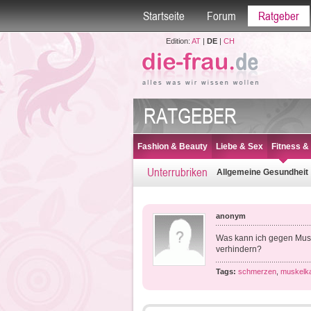
Startseite
Forum
Ratgeber
Edition:
AT
|
DE
|
CH
RATGEBER
Fashion & Beauty
Liebe & Sex
Fitness &
Unterrubriken
Allgemeine Gesundheit
anonym
Was kann ich gegen Muske
verhindern?
Tags:
schmerzen
,
muskelka