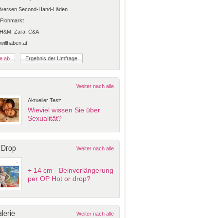
diversen Second-Hand-Läden
Flohmarkt
 H&M, Zara, C&A
 willhaben.at
Weiter nach alle
Aktueller Test:
Wieviel wissen Sie über
Sexualität?
 Drop
Weiter nach alle
+ 14 cm - Beinverlängerung
per OP Hot or drop?
lerie
Weiter nach alle