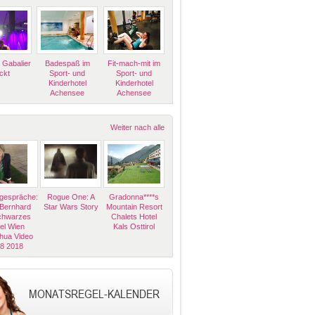
 Gabalier
Badespaß im
Fit-mach-mit im
ckt
Sport- und
Sport- und
Kinderhotel
Kinderhotel
Achensee
Achensee
Weiter nach alle
espräche:
Rogue One: A
Gradonna****s
 Bernhard
Star Wars Story
Mountain Resort
Schwarzes
Chalets Hotel
el Wien
Kals Osttirol
hua Video
08 2018
MONATSREGEL-KALENDER