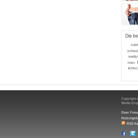
Die be
sub
schwul
wadiy
marc
lichts
Copyright d
Media Gr
Einer Freu
Nutzungsb
RSS Ka