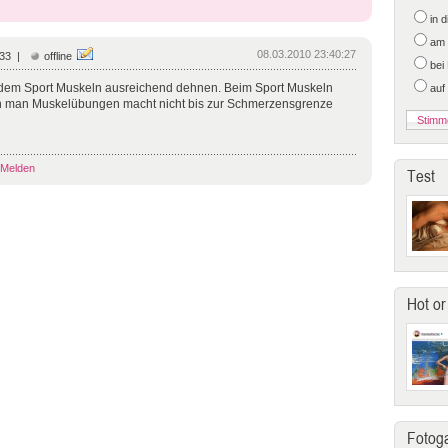
in 
am 
08.03.2010 23:40:27
 33 |
offline
bei
dem Sport Muskeln ausreichend dehnen. Beim Sport Muskeln
auf
n man Muskelübungen macht nicht bis zur Schmerzensgrenze
Melden
Test
Hot or
Fotoga