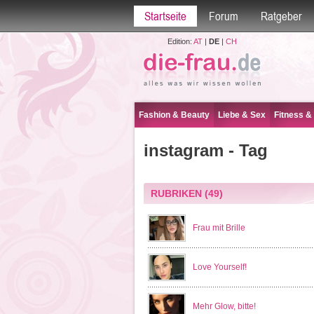
Startseite
Forum
Ratgeber
Edition:
AT
|
DE
|
CH
Fashion & Beauty
Liebe & Sex
Fitness &
instagram - Tag
RUBRIKEN
(49)
Frau mit Brille
Love Yourself!
Mehr Glow, bitte!