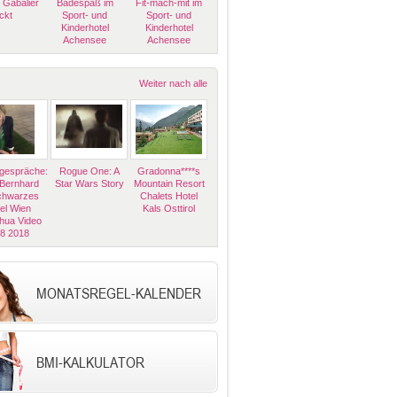
 Gabalier
Badespaß im
Fit-mach-mit im
ckt
Sport- und
Sport- und
Kinderhotel
Kinderhotel
Achensee
Achensee
Weiter nach alle
espräche:
Rogue One: A
Gradonna****s
 Bernhard
Star Wars Story
Mountain Resort
Schwarzes
Chalets Hotel
el Wien
Kals Osttirol
hua Video
08 2018
MONATSREGEL-KALENDER
BMI-KALKULATOR