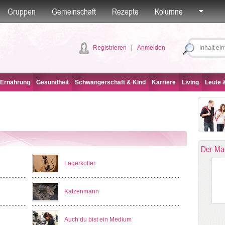
Gruppen
Gemeinschaft
Rezepte
Kolumne
Registrieren
|
Anmelden
 Ernährung
Gesundheit
Schwangerschaft & Kind
Karriere
Living
Leute &
Der Ma
Lagerkoller
Katzenmann
Auch du bist ein Medium