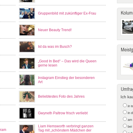
Kolum
Gruppenbild mit zukünftiger Ex-Frau
Neuer Beauty Trend!
Ist da was im Busch?
Meist
„Good In Bed“ – Das wird die Queen
gerne lesen
Instagram Einstieg der besonderen
Art
Umfra
Beliebtestes Foto des Jahres
Ich ka
in 
Gwyneth Paltrow frisch verliebt
in 
am 
Liam Hemsworth verbringt ganzen
bei
gram
Tag mit „schönstem Mädchen der