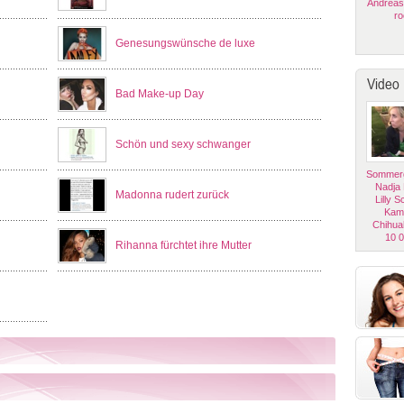
Andreas
ro
Genesungswünsche de luxe
Video
Bad Make-up Day
Schön und sexy schwanger
Sommerg
Nadja
Madonna rudert zurück
Lilly 
Kam
Chihua
10 
Rihanna fürchtet ihre Mutter