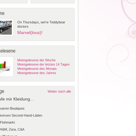
ne
On Thursdays, we're Teddybear
doctors
Marvel(lous)!
gelesene
Meistgelesene der Woche
Meistgelesene der letzten 14 Tagen
Meistgelesene des Monats
Meistgelesene des Jahres
ge
Weiter nach alle
ufe mir Kleidung...
teueren Boutiques
diversen Second-Hand-Läden
Flohmarkt
 H&M, Zara, C&A