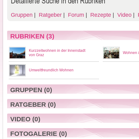
Detailierte Suche in den Rubriken
Gruppen
|
Ratgeber
|
Forum
|
Rezepte
|
Video
|
F
RUBRIKEN
(3)
Kurzzeitwohnen in der Innenstadt
Wohnen &
von Graz
Umweltfreundlich Wohnen
GRUPPEN
(0)
RATGEBER
(0)
VIDEO
(0)
FOTOGALERIE
(0)