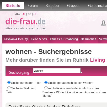
Startseite
Forum
Ratgeber
Gruppen
Gemeinscha
Edition:
AT
|
DE
|
CH
Fashion & Beauty
Liebe & Sex
Fitness & Ernährung
Gesundheit
Schwa
wohnen - Suchergebnisse
Mehr darüber finden Sie im Rubrik
Living
Suchvorgang
Suche nur in den Titeln
Suche genau nach diesen Wörtern
Suche in Titeln und
nach diesem Wort oder ähnlich suchen
Text
* mehrere Wörter bitte mit einem Abstand suchen 
Monat"