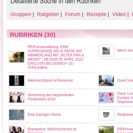
Detailierte Suche in den Rubriken
Gruppen
|
Ratgeber
|
Forum
|
Rezepte
|
Video
|
F
RUBRIKEN
(30)
PR/Pressemitteilug: EINE
Wenn eine
AUFREGENDE NEUE REISE INS
NIMMERLAND MIT „PETER PAN &
WENDY", AB DEM 28. APRIL 2023
EXKLUSIV BEI DISNEY+ ZU
STREAMEN
Weihnachtszeit ist Reisezeit
Dank Snap
Svea, Lui
Verleihung des begehrtesten
Europa: M
Filmpreises 2016
Orgasmus
Eine Zwergen-Reise
Reitpreis
Brangelina: Weihnachtszeit ist
PR/Presse