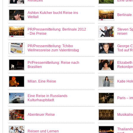
Reisezeit
Eine uner
Ashton Kutcher bucht Reise ins
Berlinale
Weltall
PR/Pressemitteilung: Berlinale 2012
Steven Sp
- Die Preise
reisen
PR/Pressemitteilung: Tchibo
George Cl
Wellnessreise zum Valentinstag
Tod auf 
Pr/Pressemitteilung: Reise nach
Elizabeth
Brasilien
Rekordpr
Milan. Eine Reise
Katie Hol
Eine Reise in Russlands
Paris – i
Kulturhauptstadt
Abenteuer Reise
Musikalis
Thailands
Reisen und Lernen