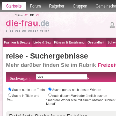
Startseite
Forum
Ratgeber
Gruppen
Gemeinscha
Edition:
AT
|
DE
|
CH
Fashion & Beauty
Liebe & Sex
Fitness & Ernährung
Gesundheit
Schwa
reise - Suchergebnisse
Mehr darüber finden Sie im Rubrik
Freizei
Suchvorgang
Suche nur in den Titeln
Suche genau nach diesen Wörtern
Suche in Titeln und
nach diesem Wort oder ähnlich suchen
Text
* mehrere Wörter bitte mit einem Abstand suchen 
Monat"