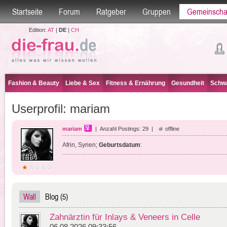
Startseite
Forum
Ratgeber
Gruppen
Gemeinscha
Edition:
AT
|
DE
|
CH
Fashion & Beauty
Liebe & Sex
Fitness & Ernährung
Gesundheit
Schwa
Userprofil: mariam
mariam
| Anzahl Postings: 29 |
offline
Afrin, Syrien;
Geburtsdatum
:
Wall
Blog (5)
Zahnärztin für Inlays & Veneers in Celle