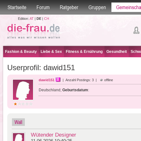
Startseite
Forum
Ratgeber
Gruppen
Gemeinscha
Edition:
AT
|
DE
|
CH
Fashion & Beauty
Liebe & Sex
Fitness & Ernährung
Gesundheit
Schwa
Userprofil: dawid151
dawid151
| Anzahl Postings: 3 |
offline
Deutschland;
Geburtsdatum
:
Wall
Wütender Designer