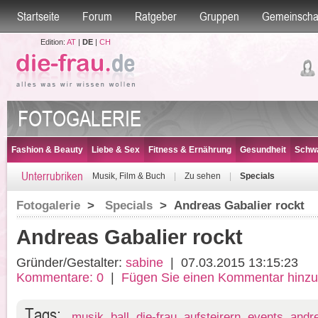
Startseite
Forum
Ratgeber
Gruppen
Gemeinscha
Edition:
AT
|
DE
|
CH
FOTOGALERIE
Fashion & Beauty
Liebe & Sex
Fitness & Ernährung
Gesundheit
Schwa
Unterrubriken
Musik, Film & Buch
|
Zu sehen
|
Specials
Fotogalerie
>
Specials
> Andreas Gabalier rockt
Andreas Gabalier rockt
Gründer/Gestalter:
sabine
|
07.03.2015 13:15:23
Kommentare:
0
|
Fügen Sie einen Kommentar hinzu
Tags:
musik
,
ball
,
die-frau
,
aufsteirern
,
events
,
andre