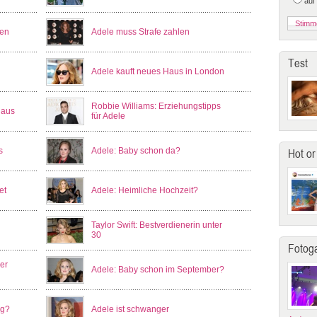
auf
zen
Adele muss Strafe zahlen
Test
Adele kauft neues Haus in London
Robbie Williams: Erziehungstipps
Haus
für Adele
s
Adele: Baby schon da?
Hot or
et
Adele: Heimliche Hochzeit?
Taylor Swift: Bestverdienerin unter
30
Fotoga
er
Adele: Baby schon im September?
ng?
Adele ist schwanger