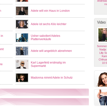
Andreas
ro
n
Adele will ein Haus in London
Video
Adele ist sechs Kilo leichter
 in
Usher sabotiert Adeles
Plattenverkäufe
Sommerg
umt
Nadja
Adele will angeblich abnehmen
Lilly 
Kam
Chihua
Karl Lagerfeld erstmalig im
10 
re
Supermarkt
n
Madonna nimmt Adele in Schutz