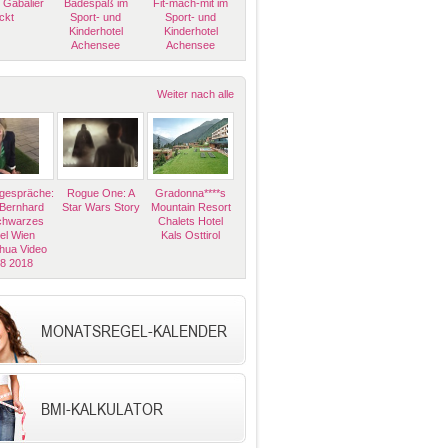
 Gabalier
Badespaß im
Fit-mach-mit im
ckt
Sport- und
Sport- und
Kinderhotel
Kinderhotel
Achensee
Achensee
Weiter nach alle
espräche:
Rogue One: A
Gradonna****s
 Bernhard
Star Wars Story
Mountain Resort
Schwarzes
Chalets Hotel
el Wien
Kals Osttirol
hua Video
08 2018
MONATSREGEL-KALENDER
BMI-KALKULATOR