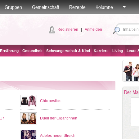
Gruppen
Gemeinschaft
Rezepte
Kolumne
Registrieren
|
Anmelden
 Ernährung
Gesundheit
Schwangerschaft & Kind
Karriere
Living
Leute &
Der Ma
Chic bestickt
017
Duell der Gigantinnen
Adeles neuer Streich