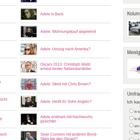
Kolum
Adele Is Back
Adele: Wohnungskauf abgelehnt
Adele: Umzug nach Amerika?
Meist
Oscars 2013: Christoph Waltz
erneut bester Nebendarsteller
n
Adele: Streit mit Chris Brown?
Umfra
nicht
Adele: Heißt ihr Sohn Angelo?
Ich ka
in 
Adele erstmals mit Nachwuchs
ch
in 
gesichtet
am 
bei
sich
Sean Connery mit anderen Bond-
Stars bei den Oscars?