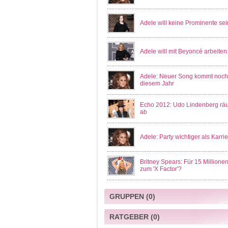
Adele will keine Prominente sei
Adele will mit Beyoncé arbeiten
Adele: Neuer Song kommt noch
diesem Jahr
Echo 2012: Udo Lindenberg rä
ab
Adele: Party wichtiger als Karrie
Britney Spears: Für 15 Millione
zum 'X Factor'?
GRUPPEN
(0)
RATGEBER
(0)