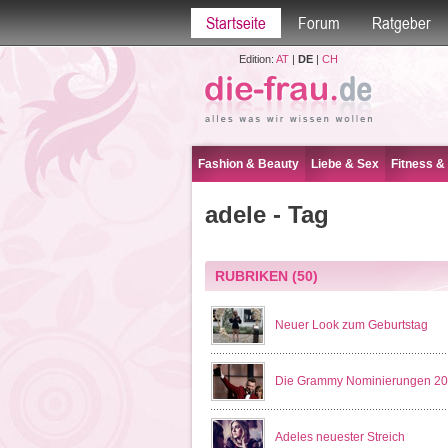
Startseite
Forum
Ratgeber
Edition:
AT
|
DE
|
CH
Fashion & Beauty
Liebe & Sex
Fitness &
adele - Tag
RUBRIKEN
(50)
Neuer Look zum Geburtstag
Die Grammy Nominierungen 2
Adeles neuester Streich