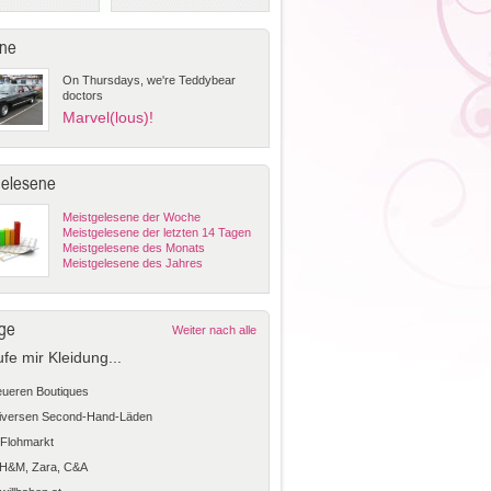
ne
On Thursdays, we're Teddybear
doctors
Marvel(lous)!
gelesene
Meistgelesene der Woche
Meistgelesene der letzten 14 Tagen
Meistgelesene des Monats
Meistgelesene des Jahres
ge
Weiter nach alle
ufe mir Kleidung...
teueren Boutiques
diversen Second-Hand-Läden
Flohmarkt
 H&M, Zara, C&A