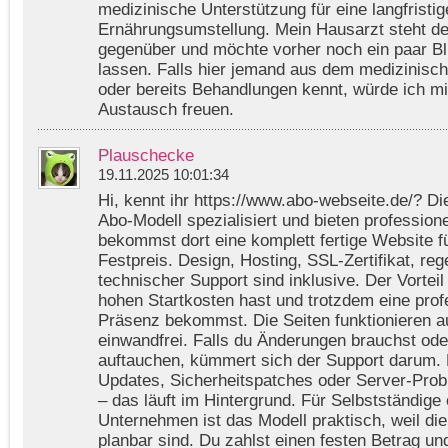
medizinische Unterstützung für eine langfristig
Ernährungsumstellung. Mein Hausarzt steht d
gegenüber und möchte vorher noch ein paar B
lassen. Falls hier jemand aus dem medizinisch
oder bereits Behandlungen kennt, würde ich mi
Austausch freuen.
Plauschecke
19.11.2025 10:01:34
Hi, kennt ihr https://www.abo-webseite.de/? Di
Abo-Modell spezialisiert und bieten profession
bekommst dort eine komplett fertige Website f
Festpreis. Design, Hosting, SSL-Zertifikat, r
technischer Support sind inklusive. Der Vorteil
hohen Startkosten hast und trotzdem eine profe
Präsenz bekommst. Die Seiten funktionieren au
einwandfrei. Falls du Änderungen brauchst od
auftauchen, kümmert sich der Support darum. 
Updates, Sicherheitspatches oder Server-Pro
– das läuft im Hintergrund. Für Selbstständige 
Unternehmen ist das Modell praktisch, weil di
planbar sind. Du zahlst einen festen Betrag und