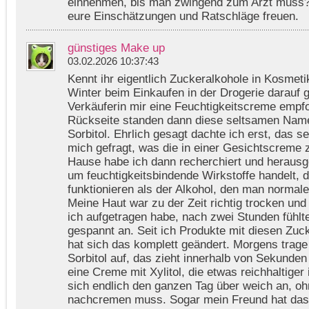
einnehmen, bis man zwingend zum Arzt muss?
eure Einschätzungen und Ratschläge freuen.
günstiges Make up
03.02.2026 10:37:43
Kennt ihr eigentlich Zuckeralkohole in Kosmetik
Winter beim Einkaufen in der Drogerie darauf g
Verkäuferin mir eine Feuchtigkeitscreme empfo
Rückseite standen dann diese seltsamen Name
Sorbitol. Ehrlich gesagt dachte ich erst, das s
mich gefragt, was die in einer Gesichtscreme
Hause habe ich dann recherchiert und herausg
um feuchtigkeitsbindende Wirkstoffe handelt, 
funktionieren als der Alkohol, den man normale
Meine Haut war zu der Zeit richtig trocken un
ich aufgetragen habe, nach zwei Stunden fühlte
gespannt an. Seit ich Produkte mit diesen Zuc
hat sich das komplett geändert. Morgens trage
Sorbitol auf, das zieht innerhalb von Sekunde
eine Creme mit Xylitol, die etwas reichhaltiger 
sich endlich den ganzen Tag über weich an, oh
nachcremen muss. Sogar mein Freund hat das 