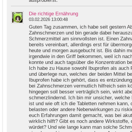
ausprobierst.
Die richtige Ernährung
03.02.2026 13:00:48
Guten Tag zusammen, ich habe seit gestern A
Zahnschmerzen und bin gerade dabei herauszu
Schmerzmittel am sinnvollsten ist. Einen Zahn
bereits vereinbart, allerdings erst für übermor
heute und morgen ausgebucht ist. Bis dahin m
irgendwie in den Griff bekommen, weil ich nac
konnte und auch tagsüber die Konzentration bei
Ich habe zu Hause sowohl Ibuprofen als auch 
und überlege nun, welches der beiden Mittel be
Ibuprofen habe ich gehört, dass es entzündu
bei Zahnschmerzen vermutlich hilfreich sein k
hingegen soll besser verträglich sein, wirkt ab
schmerzlindernd. Ich bin mir unsicher, welch
ist und wie oft ich die Tabletten nehmen kann
belasten oder andere Nebenwirkungen zu riski
euch Erfahrungen damit gemacht, was bei ak
wirklich hilft? Gibt es noch andere Wirkstoffe, 
würdet? Und wie lange kann man solche Schme