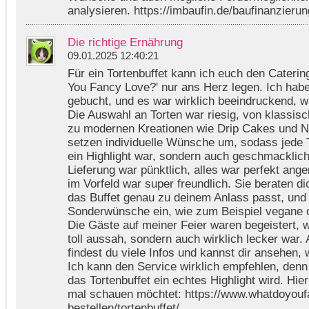
analysieren. https://imbaufin.de/baufinanzieru
Die richtige Ernährung
09.01.2025 12:40:21
Für ein Tortenbuffet kann ich euch den Cateri
You Fancy Love?' nur ans Herz legen. Ich habe 
gebucht, und es war wirklich beeindruckend, w
Die Auswahl an Torten war riesig, von klassisc
zu modernen Kreationen wie Drip Cakes und 
setzen individuelle Wünsche um, sodass jede T
ein Highlight war, sondern auch geschmacklich
Lieferung war pünktlich, alles war perfekt ange
im Vorfeld war super freundlich. Sie beraten di
das Buffet genau zu deinem Anlass passt, und
Sonderwünsche ein, wie zum Beispiel vegane od
Die Gäste auf meiner Feier waren begeistert, we
toll aussah, sondern auch wirklich lecker war. 
findest du viele Infos und kannst dir ansehen, 
Ich kann den Service wirklich empfehlen, denn
das Tortenbuffet ein echtes Highlight wird. Hier i
mal schauen möchtet: https://www.whatdoyoufa
bestellen/tortenbuffet/