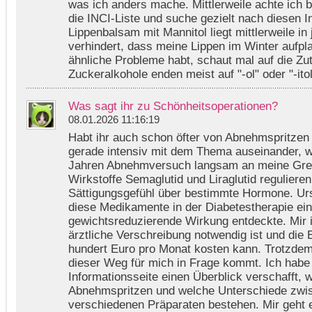
was ich anders mache. Mittlerweile achte ich 
die INCI-Liste und suche gezielt nach diesen I
Lippenbalsam mit Mannitol liegt mittlerweile in 
verhindert, dass meine Lippen im Winter aufplat
ähnliche Probleme habt, schaut mal auf die Zut
Zuckeralkohole enden meist auf "-ol" oder "-ito
Was sagt ihr zu Schönheitsoperationen?
08.01.2026 11:16:19
Habt ihr auch schon öfter von Abnehmspritzen
gerade intensiv mit dem Thema auseinander, w
Jahren Abnehmversuch langsam an meine Gr
Wirkstoffe Semaglutid und Liraglutid reguliere
Sättigungsgefühl über bestimmte Hormone. Ur
diese Medikamente in der Diabetestherapie ein
gewichtsreduzierende Wirkung entdeckte. Mir i
ärztliche Verschreibung notwendig ist und die
hundert Euro pro Monat kosten kann. Trotzdem
dieser Weg für mich in Frage kommt. Ich habe 
Informationsseite einen Überblick verschafft, 
Abnehmspritzen und welche Unterschiede zwi
verschiedenen Präparaten bestehen. Mir geht 