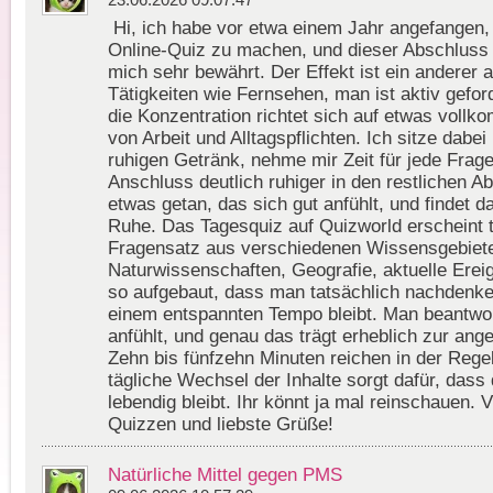
23.06.2026 09:07:47
Hi, ich habe vor etwa einem Jahr angefangen,
Online-Quiz zu machen, und dieser Abschluss 
mich sehr bewährt. Der Effekt ist ein anderer a
Tätigkeiten wie Fernsehen, man ist aktiv gefor
die Konzentration richtet sich auf etwas vollk
von Arbeit und Alltagspflichten. Ich sitze dabe
ruhigen Getränk, nehme mir Zeit für jede Frag
Anschluss deutlich ruhiger in den restlichen A
etwas getan, das sich gut anfühlt, und findet d
Ruhe. Das Tagesquiz auf Quizworld erscheint 
Fragensatz aus verschiedenen Wissensgebiete
Naturwissenschaften, Geografie, aktuelle Erei
so aufgebaut, dass man tatsächlich nachdenke
einem entspannten Tempo bleibt. Man beantwort
anfühlt, und genau das trägt erheblich zur an
Zehn bis fünfzehn Minuten reichen in der Regel
tägliche Wechsel der Inhalte sorgt dafür, dass
lebendig bleibt. Ihr könnt ja mal reinschauen. 
Quizzen und liebste Grüße!
Natürliche Mittel gegen PMS