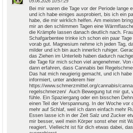
09.06.2026 10:57:29
Bei mir waren die Tage vor der Periode lange e
und ich habe einiges ausprobiert, bis ich ein 
habe, die mir wirklich helfen. Am meisten brin
mir an den schlimmen Tagen eine Wärmflasche
die Krämpfe lassen danach deutlich nach. Fra
Schafgarbentee trinke ich schon ein paar Tage 
vorab gut. Magnesium nehme ich jeden Tag, da
milder und ich bin auch innerlich ruhiger. Gera
das Ziehen im Unterleib haben dadurch nachg
die Tage für mich schon viel angenehmer. Von 
dann erfahren, dass Cannabis bei Regelschmer
Das hat mich neugierig gemacht, und ich habe 
informiert, unter anderem hier
https://www.schmerzmittel.org/cannabis/canna
regelschmerzen/ Auch Bewegung tut mir gut, 
fühle. Ein Spaziergang oder ein bisschen Deh
einen Teil der Verspannung. In der Woche vor 
mehr auf Schlaf, weil ich dann einfach mehr 
Essen lasse ich in der Zeit Salz und Zucker 
mir besser, weil mein Körper sonst eher mit 
reagiert. Vielleicht ist für dich etwas dabei, da