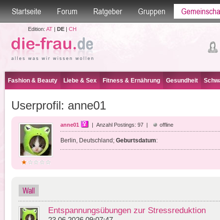
Startseite
Forum
Ratgeber
Gruppen
Gemeinscha
Edition:
AT
|
DE
|
CH
Fashion & Beauty
Liebe & Sex
Fitness & Ernährung
Gesundheit
Schwa
Userprofil: anne01
anne01
| Anzahl Postings: 97 |
offline
Berlin, Deutschland;
Geburtsdatum
:
Wall
Entspannungsübungen zur Stressreduktion