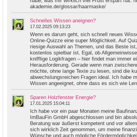
habe, was mir wirklich viel Frust erspart hat. ht
akademie.de/glossar/haarmaske/
Schnelles Wissen aneignen?
17.02.2025 09:13:23
Wenn es darum geht, sich schnell neues Wiss
Online-Quizze eine super Möglichkeit. Auf Qui
riesige Auswahl an Themen, und das Beste ist
kostenlos spielbar ist. Egal, ob Allgemeinwiss
knifflige Logikfragen – hier findet man immer 
Herausforderung. Gerade wenn man zwischend
möchte, ohne lange Texte zu lesen, sind die k
abwechslungsreichen Fragen ideal. Ich habe m
Wissen angeeignet, ohne dass es sich wie Lern
Sparen Holzfenster Energie?
17.01.2025 15:04:11
Ich habe vor ein paar Monaten meine Baufinanz
ImBauFin GmbH abgeschlossen und bin absolut
Beratung war äußerst kompetent und vor allem
sich wirklich Zeit genommen, um meine finanzie
Wünsche und auch mögliche Fördermöglichkei