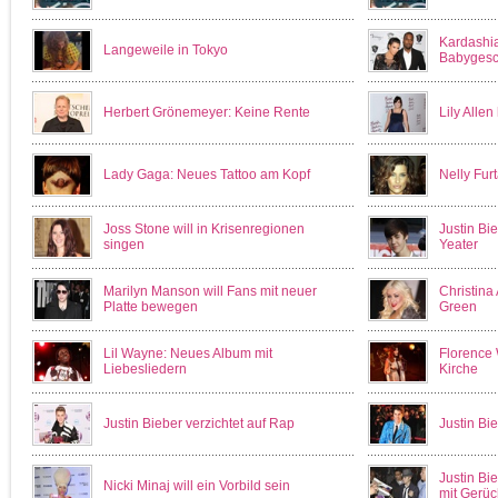
Kardashia
Langeweile in Tokyo
Babyges
Herbert Grönemeyer: Keine Rente
Lily Alle
Lady Gaga: Neues Tattoo am Kopf
Nelly Fur
Joss Stone will in Krisenregionen
Justin Bi
singen
Yeater
Marilyn Manson will Fans mit neuer
Christina
Platte bewegen
Green
Lil Wayne: Neues Album mit
Florence 
Liebesliedern
Kirche
Justin Bieber verzichtet auf Rap
Justin Bie
Justin Bi
Nicki Minaj will ein Vorbild sein
mit Gerüc