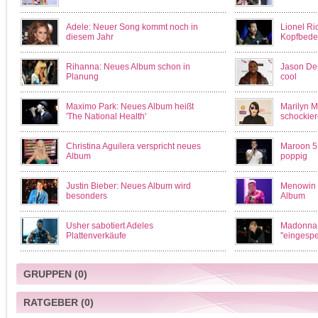
Adele: Neuer Song kommt noch in
Lionel Ri
diesem Jahr
Kopfbede
Rihanna: Neues Album schon in
Jason Der
Planung
cool
Maximo Park: Neues Album heißt
Marilyn M
'The National Health'
schockie
Christina Aguilera verspricht neues
Maroon 5
Album
poppig
Justin Bieber: Neues Album wird
Menowin F
besonders
Album
Usher sabotiert Adeles
Madonna f
Plattenverkäufe
''eingesper
GRUPPEN
(0)
RATGEBER
(0)