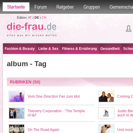
Startseite
Forum
Ratgeber
Gruppen
Gemeinscha
Edition:
AT
|
DE
|
CH
Fashion & Beauty
Liebe & Sex
Fitness & Ernährung
Gesundheit
Schwa
album - Tag
RUBRIKEN
(50)
Vom One-Direction Fan zum Idol
Coming Ou
Thievery Corporation - “The Temple
Justin Bi
of I&I”
auch in W
On The Road Again
Und noch 