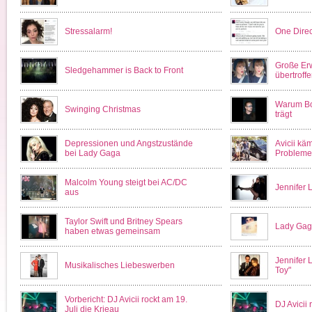
Stressalarm!
One Direc
Große Er
Sledgehammer is Back to Front
übertroff
Warum Bo
Swinging Christmas
trägt
Depressionen und Angstzustände
Avicii kä
bei Lady Gaga
Probleme
Malcolm Young steigt bei AC/DC
Jennifer 
aus
Taylor Swift und Britney Spears
Lady Gag
haben etwas gemeinsam
Jennifer 
Musikalisches Liebeswerben
Toy"
Vorbericht: DJ Avicii rockt am 19.
DJ Avicii 
Juli die Krieau