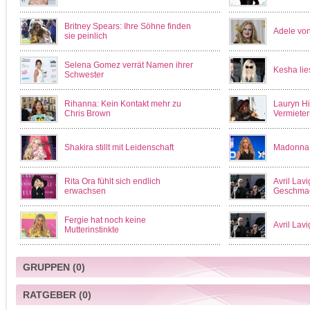
Britney Spears: Ihre Söhne finden
Adele von
sie peinlich
Selena Gomez verrät Namen ihrer
Kesha lies
Schwester
Rihanna: Kein Kontakt mehr zu
Lauryn Hil
Chris Brown
Vermieter
Shakira stillt mit Leidenschaft
Madonna: 
Rita Ora fühlt sich endlich
Avril Lav
erwachsen
Geschma
Fergie hat noch keine
Avril Lav
Mutterinstinkte
GRUPPEN
(0)
RATGEBER
(0)