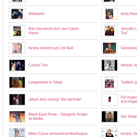
Wildkatze
Kelly Ro
Rita Ora trennt sich von Calvin
Jennifer 
Harris
Toy"
Kesha kommt zum Life Ball
Genesung
Cooles Trio
Heisse J
Langeweile in Tokyo
Twittern 
Für Augen
„Mach dich nackig“ die nächste!
sich trag
Black Eyed Peas – Sängerin Fergie
Die Simp
ist Mutter
Miley Cyrus verharmlost Marihuana
Kesha: Ge