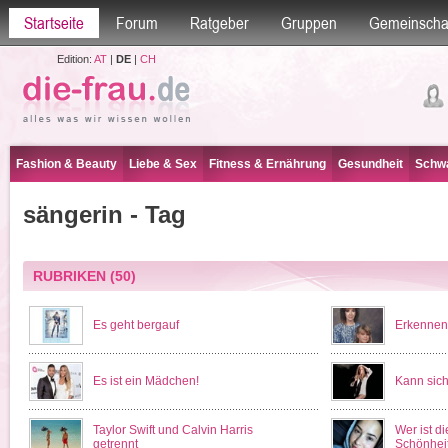
Startseite
Forum
Ratgeber
Gruppen
Gemeinscha
Edition:
AT
|
DE
|
CH
Fashion & Beauty
Liebe & Sex
Fitness & Ernährung
Gesundheit
Schwa
sängerin - Tag
RUBRIKEN
(50)
Es geht bergauf
Erkennen
Es ist ein Mädchen!
Kann sich
Taylor Swift und Calvin Harris
Wer ist d
getrennt
Schönhei