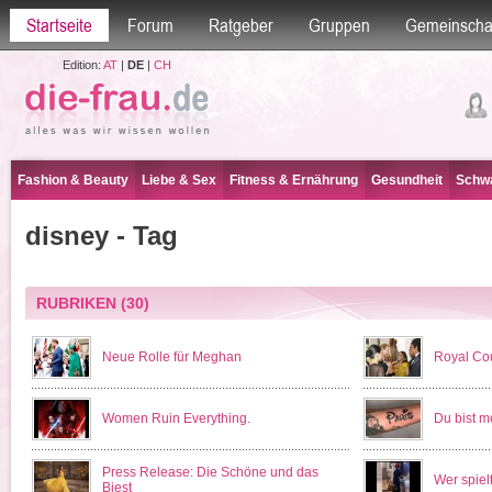
Startseite
Forum
Ratgeber
Gruppen
Gemeinscha
Edition:
AT
|
DE
|
CH
Fashion & Beauty
Liebe & Sex
Fitness & Ernährung
Gesundheit
Schwa
disney - Tag
RUBRIKEN
(30)
Neue Rolle für Meghan
Royal Co
Women Ruin Everything.
Du bist m
Press Release: Die Schöne und das
Wer spiel
Biest