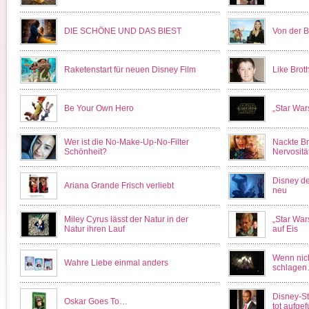
DIE SCHÖNE UND DAS BIEST
Von der B
Raketenstart für neuen Disney Film
Like Broth
Be Your Own Hero
„Star War
Wer ist die No-Make-Up-No-Filter
Nackte Br
Schönheit?
Nervositä
Disney de
Ariana Grande Frisch verliebt
neu
Miley Cyrus lässt der Natur in der
„Star War
Natur ihren Lauf
auf Eis
Wenn nich
Wahre Liebe einmal anders
schlage
Disney-S
Oskar Goes To…
tot aufge