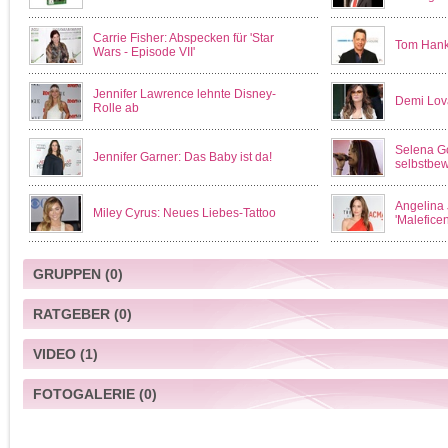
Carrie Fisher: Abspecken für 'Star
Tom Hanks
Wars - Episode VII'
Jennifer Lawrence lehnte Disney-
Demi Lova
Rolle ab
Selena Go
Jennifer Garner: Das Baby ist da!
selbstbew
Angelina 
Miley Cyrus: Neues Liebes-Tattoo
'Maleficen
GRUPPEN
(0)
RATGEBER
(0)
VIDEO
(1)
FOTOGALERIE
(0)
Rogue One: A Star Wars Story