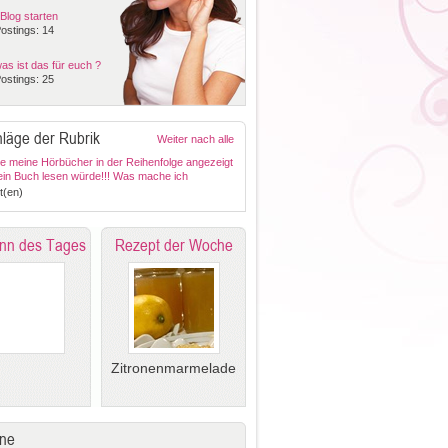
Blog starten
ostings: 14
as ist das für euch ?
ostings: 25
läge der Rubrik
Weiter nach alle
ge meine Hörbücher in der Reihenfolge angezeigt
 ein Buch lesen würde!!! Was mache ich
?
t(en)
nn des Tages
Rezept der Woche
Zitronenmarmelade
ne