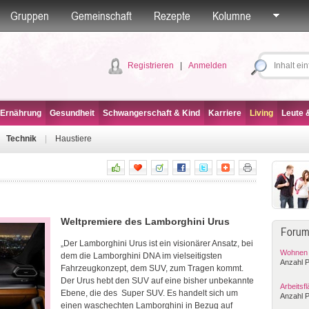
Gruppen
Gemeinschaft
Rezepte
Kolumne
Registrieren
|
Anmelden
 Ernährung
Gesundheit
Schwangerschaft & Kind
Karriere
Living
Leute &
|
Technik
|
Haustiere
Weltpremiere des Lamborghini Urus
Forum
„Der Lamborghini Urus ist ein visionärer Ansatz, bei
Wohnen i
dem die Lamborghini DNA im vielseitigsten
Anzahl P
Fahrzeugkonzept, dem SUV, zum Tragen kommt.
Der Urus hebt den SUV auf eine bisher unbekannte
Arbeitsf
Ebene, die des Super SUV. Es handelt sich um
Anzahl P
einen waschechten Lamborghini in Bezug auf