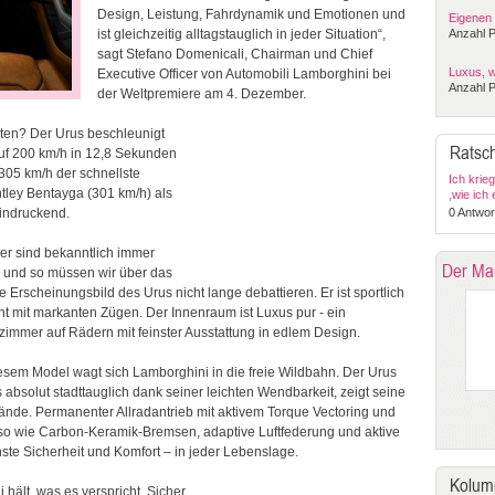
Design, Leistung, Fahrdynamik und Emotionen und
Eigenen 
ist gleichzeitig alltagstauglich in jeder Situation“,
Anzahl P
sagt Stefano Domenicali, Chairman und Chief
Luxus, w
Executive Officer von Automobili Lamborghini bei
Anzahl P
der Weltpremiere am 4. Dezember.
aten? Der Urus beschleunigt
Ratsch
auf 200 km/h in 12,8 Sekunden
305 km/h der schnellste
Ich krie
tley Bentayga (301 km/h) als
,wie ich
falsch??
eindruckend.
0 Antwor
ner sind bekanntlich immer
Der Ma
 und so müssen wir über das
 Erscheinungsbild des Urus nicht lange debattieren. Er ist sportlich
t mit markanten Zügen. Der Innenraum ist Luxus pur - ein
immer auf Rädern mit feinster Ausstattung in edlem Design.
iesem Model wagt sich Lamborghini in die freie Wildbahn. Der Urus
ls absolut stadttauglich dank seiner leichten Wendbarkeit, zeigt seine
nde. Permanenter Allradantrieb mit aktivem Torque Vectoring und
uso wie Carbon-Keramik-Bremsen, adaptive Luftfederung und aktive
hste Sicherheit und Komfort – in jeder Lebenslage.
Kolum
ält, was es verspricht. Sicher