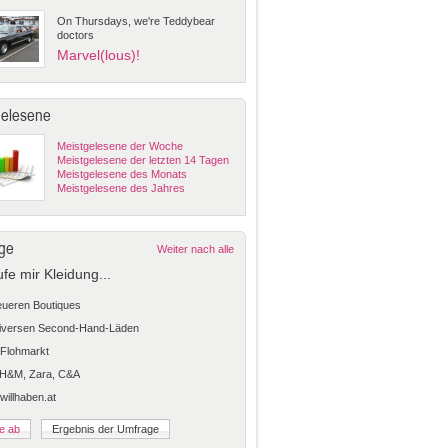
On Thursdays, we're Teddybear
doctors
Marvel(lous)!
gelesene
Meistgelesene der Woche
Meistgelesene der letzten 14 Tagen
Meistgelesene des Monats
Meistgelesene des Jahres
ge
Weiter nach alle
ufe mir Kleidung...
teueren Boutiques
diversen Second-Hand-Läden
Flohmarkt
 H&M, Zara, C&A
 willhaben.at