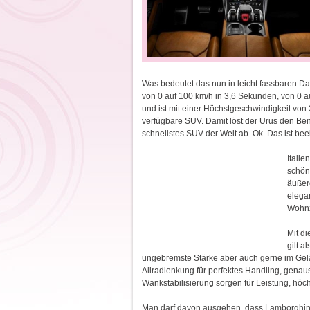
Was bedeutet das nun in leicht fassbaren D
von 0 auf 100 km/h in 3,6 Sekunden, von 0 
und ist mit einer Höchstgeschwindigkeit von 
verfügbare SUV. Damit löst der Urus den Ben
schnellstes SUV der Welt ab. Ok. Das ist be
Italie
schön
äußere
elegan
Wohnz
Mit d
gilt a
ungebremste Stärke aber auch gerne im Gelä
Allradlenkung für perfektes Handling, gena
Wankstabilisierung sorgen für Leistung, höc
Man darf davon ausgehen, dass Lamborghini h