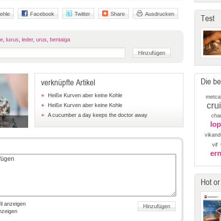
ehle
Facebook
Twitter
Share
Ausdrucken
Test
re
,
luxus
,
leder
,
urus
,
bentaiga
Die be
verknüpfte Artikel
Heiße Kurven aber keine Kohle
metcal
cru
Heiße Kurven aber keine Kohle
A cucumber a day keeps the doctor away
cha
lo
vikand
vif
er
Hot or
il anzeigen
anzeigen