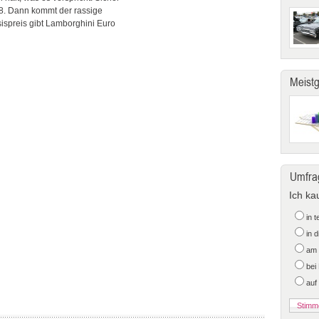
18. Dann kommt der rassige
sispreis gibt Lamborghini Euro
Meist
Umfra
Ich ka
in 
in 
am 
bei
auf