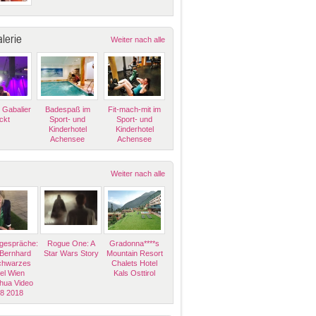
lerie
Weiter nach alle
 Gabalier
Badespaß im
Fit-mach-mit im
ckt
Sport- und
Sport- und
Kinderhotel
Kinderhotel
Achensee
Achensee
Weiter nach alle
espräche:
Rogue One: A
Gradonna****s
 Bernhard
Star Wars Story
Mountain Resort
Schwarzes
Chalets Hotel
el Wien
Kals Osttirol
hua Video
08 2018