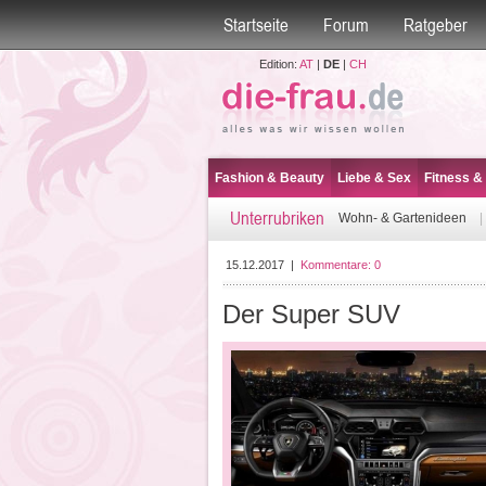
Startseite
Forum
Ratgeber
Edition:
AT
|
DE
|
CH
Fashion & Beauty
Liebe & Sex
Fitness &
Unterrubriken
Wohn- & Gartenideen
15.12.2017
|
Kommentare:
0
Der Super SUV