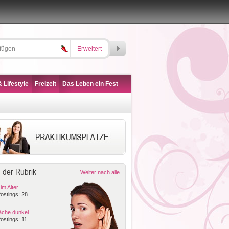
Erweitert
 Lifestyle
Freizeit
Das Leben ein Fest
 der Rubrik
Weiter nach alle
m Alter
ostings: 28
läche dunkel
ostings: 11