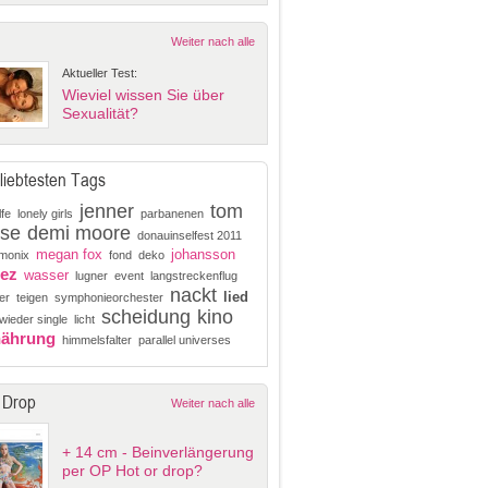
Weiter nach alle
Aktueller Test:
Wieviel wissen Sie über
Sexualität?
liebtesten Tags
jenner
tom
fe
lonely girls
parbanenen
ise
demi moore
donauinselfest 2011
megan fox
johansson
monix
fond
deko
pez
wasser
lugner
event
langstreckenflug
nackt
lied
er
teigen
symphonieorchester
scheidung
kino
wieder single
licht
nährung
himmelsfalter
parallel universes
 Drop
Weiter nach alle
+ 14 cm - Beinverlängerung
per OP Hot or drop?