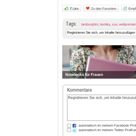
7
Like
Zu den Favoriten
Empf
Tags:
lamborghini
,
bentley
,
suv
,
weltpremie
Notebooks für Frauen
Kommentare
automatisch im meinem Facebook-Prof
automatisch im meinem Twitter-Profil 