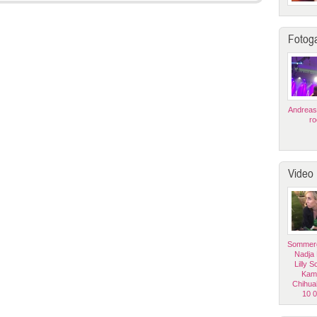
Fotoga
Andreas
ro
Video
Sommerg
Nadja
Lilly 
Kam
Chihua
10 