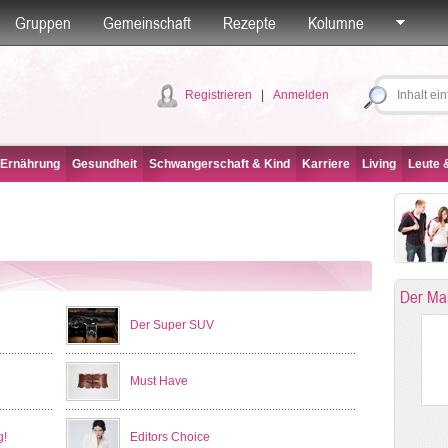
Gruppen
Gemeinschaft
Rezepte
Kolumne
Registrieren
|
Anmelden
 Ernährung
Gesundheit
Schwangerschaft & Kind
Karriere
Living
Leute &
Der Ma
Der Super SUV
Must Have
g!
Editors Choice