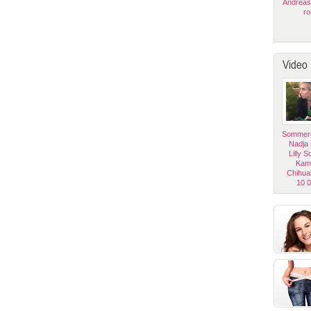
Andreas
ro
Video
Sommerg
Nadja
Lilly 
Kam
Chihua
10 