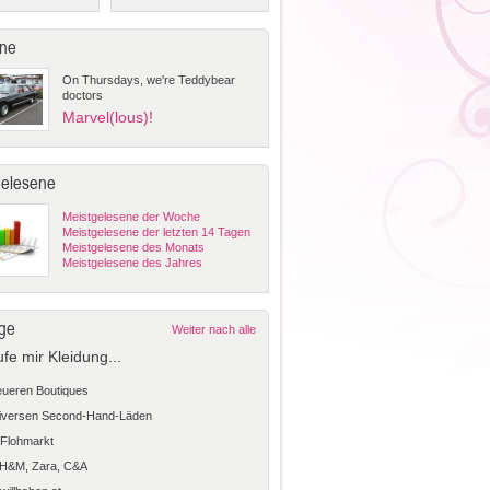
ne
On Thursdays, we're Teddybear
doctors
Marvel(lous)!
gelesene
Meistgelesene der Woche
Meistgelesene der letzten 14 Tagen
Meistgelesene des Monats
Meistgelesene des Jahres
ge
Weiter nach alle
ufe mir Kleidung...
teueren Boutiques
diversen Second-Hand-Läden
Flohmarkt
 H&M, Zara, C&A