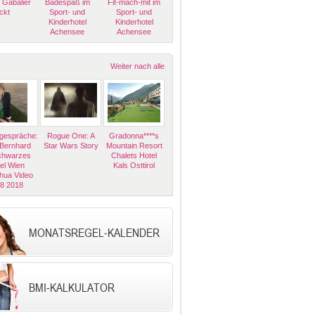
 Gabalier
Badespaß im
Fit-mach-mit im
ckt
Sport- und
Sport- und
Kinderhotel
Kinderhotel
Achensee
Achensee
Weiter nach alle
espräche:
Rogue One: A
Gradonna****s
 Bernhard
Star Wars Story
Mountain Resort
Schwarzes
Chalets Hotel
el Wien
Kals Osttirol
hua Video
08 2018
MONATSREGEL-KALENDER
BMI-KALKULATOR