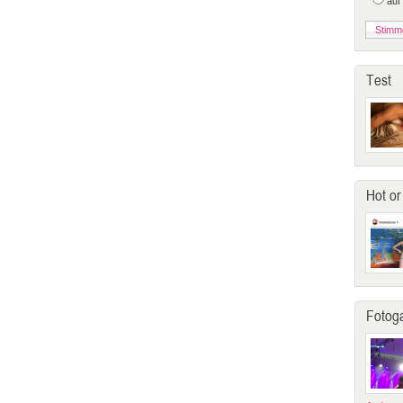
auf
Test
Hot or
Fotoga