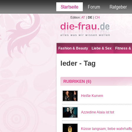
Startseite
Forum
Ratgeber
Edition:
AT
|
DE
|
CH
Fashion & Beauty
Liebe & Sex
Fitness &
leder - Tag
RUBRIKEN
(6)
Heiße Kurven
Azzedine Alaia ist tot
Küsse langsam; liebe wahrhafti