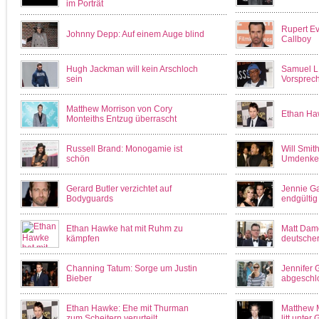
im Porträt
Rupert Eve
Johnny Depp: Auf einem Auge blind
Callboy
Hugh Jackman will kein Arschloch
Samuel L.
sein
Vorsprec
Matthew Morrison von Cory
Ethan Ha
Monteiths Entzug überrascht
Russell Brand: Monogamie ist
Will Smit
schön
Umdenke
Gerard Butler verzichtet auf
Jennie Ga
Bodyguards
endgültig
Ethan Hawke hat mit Ruhm zu
Matt Dam
kämpfen
deutscher
Channing Tatum: Sorge um Justin
Jennifer 
Bieber
abgeschl
Ethan Hawke: Ehe mit Thurman
Matthew 
zum Scheitern verurteilt
litt unter