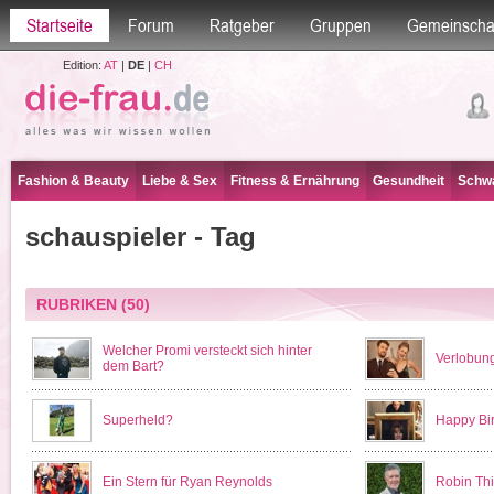
Startseite
Forum
Ratgeber
Gruppen
Gemeinscha
Edition:
AT
|
DE
|
CH
Fashion & Beauty
Liebe & Sex
Fitness & Ernährung
Gesundheit
Schwa
schauspieler - Tag
RUBRIKEN
(50)
Welcher Promi versteckt sich hinter
Verlobun
dem Bart?
Superheld?
Happy Bir
Ein Stern für Ryan Reynolds
Robin Thi