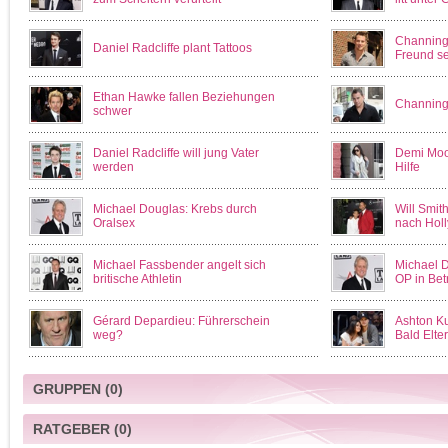
Channing 
Daniel Radcliffe plant Tattoos
Freund se
Ethan Hawke fallen Beziehungen
Channing
schwer
Daniel Radcliffe will jung Vater
Demi Moore
werden
Hilfe
Michael Douglas: Krebs durch
Will Smit
Oralsex
nach Hol
Michael Fassbender angelt sich
Michael D
britische Athletin
OP in Bet
Gérard Depardieu: Führerschein
Ashton Ku
weg?
Bald Elte
GRUPPEN
(0)
RATGEBER
(0)