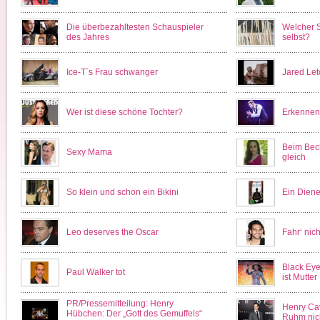
Die überbezahltesten Schauspieler
Welcher S
des Jahres
selbst?
Ice-T`s Frau schwanger
Jared Let
Wer ist diese schöne Tochter?
Erkennen 
Beim Bech
Sexy Mama
gleich
So klein und schon ein Bikini
Ein Diene
Leo deserves the Oscar
Fahr‘ nicht
Black Eye
Paul Walker tot
ist Mutter
PR/Pressemitteilung: Henry
Henry Cav
Hübchen: Der „Gott des Gemuffels“
Ruhm nich