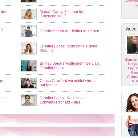
Andreas
ro
f den
Mariah Carey: Zu teuer für
'American Idol'?
Video
ng
Charlie Sheen will Twitter aufgeben
Jennifer Lopez: Nicht ohne eigene
Klobrille
Sommerg
Britney Spears wollte mehr Geld als
Nadja
Jennifer Lopez
Lilly 
Kam
Chihua
ny
Chace Crawford verzichtet vorerst
10 
auf Kinder
ber
Jennifer Lopez: Noch immer
Schwangerschafts-Füße