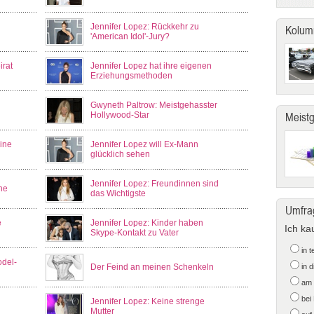
Jennifer Lopez: Rückkehr zu
Kolum
'American Idol'-Jury?
irat
Jennifer Lopez hat ihre eigenen
Erziehungsmethoden
Gwyneth Paltrow: Meistgehasster
Hollywood-Star
Meist
ine
Jennifer Lopez will Ex-Mann
glücklich sehen
Jennifer Lopez: Freundinnen sind
he
das Wichtigste
Umfra
e
Jennifer Lopez: Kinder haben
Ich ka
Skype-Kontakt zu Vater
in 
odel-
Der Feind an meinen Schenkeln
in 
am 
bei
Jennifer Lopez: Keine strenge
Mutter