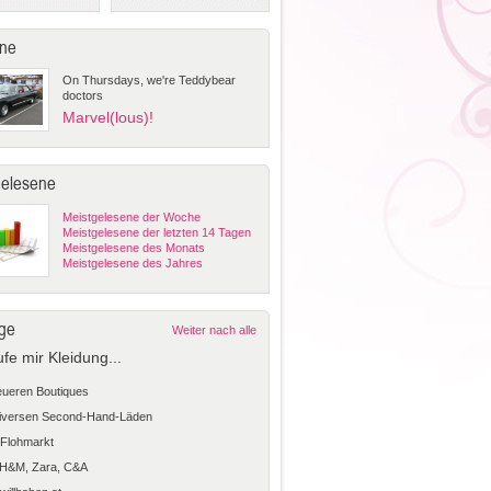
ne
On Thursdays, we're Teddybear
doctors
Marvel(lous)!
gelesene
Meistgelesene der Woche
Meistgelesene der letzten 14 Tagen
Meistgelesene des Monats
Meistgelesene des Jahres
ge
Weiter nach alle
ufe mir Kleidung...
teueren Boutiques
diversen Second-Hand-Läden
Flohmarkt
 H&M, Zara, C&A