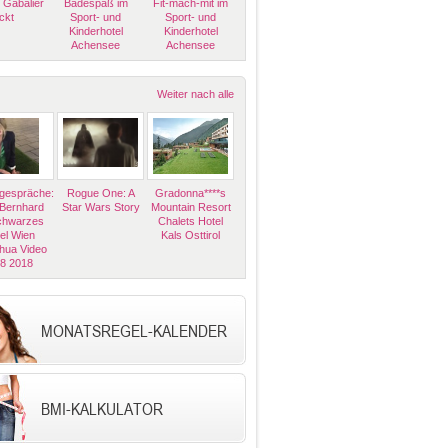
 Gabalier
Badespaß im
Fit-mach-mit im
ckt
Sport- und
Sport- und
Kinderhotel
Kinderhotel
Achensee
Achensee
Weiter nach alle
espräche:
Rogue One: A
Gradonna****s
 Bernhard
Star Wars Story
Mountain Resort
Schwarzes
Chalets Hotel
el Wien
Kals Osttirol
hua Video
08 2018
MONATSREGEL-KALENDER
BMI-KALKULATOR