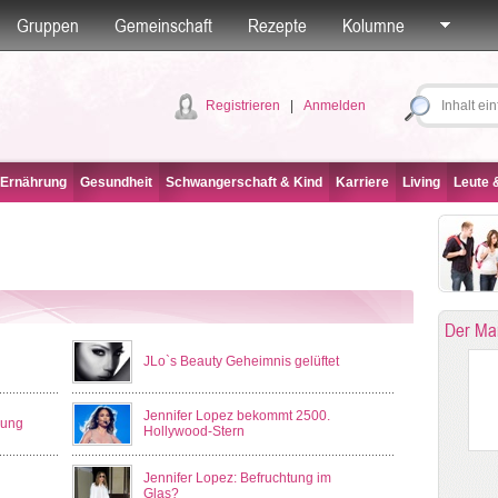
Gruppen
Gemeinschaft
Rezepte
Kolumne
Registrieren
|
Anmelden
 Ernährung
Gesundheit
Schwangerschaft & Kind
Karriere
Living
Leute &
Der Ma
JLo`s Beauty Geheimnis gelüftet
Jennifer Lopez bekommt 2500.
nung
Hollywood-Stern
Jennifer Lopez: Befruchtung im
Glas?