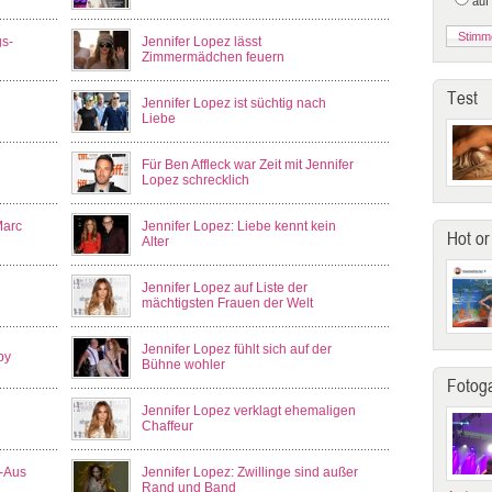
auf
s-
Jennifer Lopez lässt
Zimmermädchen feuern
Test
Jennifer Lopez ist süchtig nach
Liebe
Für Ben Affleck war Zeit mit Jennifer
Lopez schrecklich
Marc
Jennifer Lopez: Liebe kennt kein
Hot or
Alter
Jennifer Lopez auf Liste der
mächtigsten Frauen der Welt
Jennifer Lopez fühlt sich auf der
by
Bühne wohler
Fotoga
Jennifer Lopez verklagt ehemaligen
Chaffeur
s-Aus
Jennifer Lopez: Zwillinge sind außer
Rand und Band