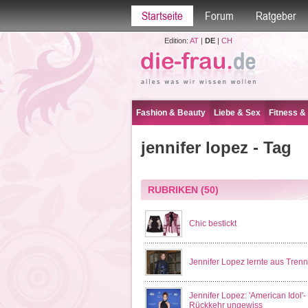
Startseite
Forum
Ratgeber
Edition:
AT
|
DE
|
CH
Fashion & Beauty
Liebe & Sex
Fitness &
jennifer lopez - Tag
RUBRIKEN
(50)
Chic bestickt
Jennifer Lopez lernte aus Tren
Jennifer Lopez: 'American Idol'-
Rückkehr ungewiss