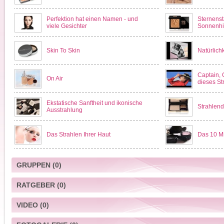
Perfektion hat einen Namen - und
Sternens
viele Gesichter
Sonnenh
Skin To Skin
Natürlichk
Captain,
On Air
dieses St
Ekstatische Sanftheit und ikonische
Strahlend
Ausstrahlung
Das Strahlen Ihrer Haut
Das 10 M
GRUPPEN
(0)
RATGEBER
(0)
VIDEO
(0)