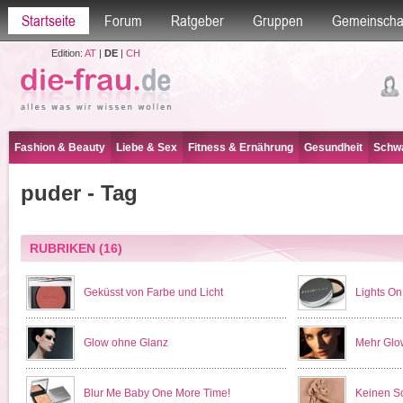
Startseite
Forum
Ratgeber
Gruppen
Gemeinscha
Edition:
AT
|
DE
|
CH
Fashion & Beauty
Liebe & Sex
Fitness & Ernährung
Gesundheit
Schwa
puder - Tag
RUBRIKEN
(16)
Geküsst von Farbe und Licht
Lights On
Glow ohne Glanz
Mehr Glow,
Blur Me Baby One More Time!
Keinen S