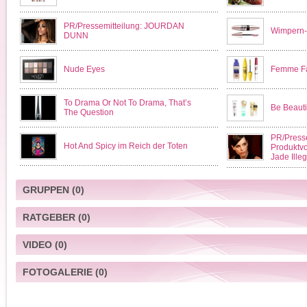
PR/Pressemitteilung: JOURDAN
Wimpern-E
DUNN
Nude Eyes
Femme Fa
To Drama Or Not To Drama, That’s
Be Beauti
The Question
PR/Presse
Hot And Spicy im Reich der Toten
Produktvo
Jade Ille
GRUPPEN
(0)
RATGEBER
(0)
VIDEO
(0)
FOTOGALERIE
(0)