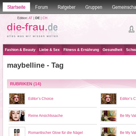
Startseite
Forum
Ratgeber
Gruppen
Gemeinscha
Edition:
AT
|
DE
|
CH
Fashion & Beauty
Liebe & Sex
Fitness & Ernährung
Gesundheit
Schwa
maybelline - Tag
RUBRIKEN
(14)
Editor’s Choice
Editor’s 
Reine Ansichtssache
Be My Val
Romantischer Glow für die Nägel
Be My Val