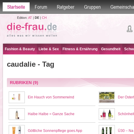
Startseite
Forum
Ratgeber
Gruppen
Gemeinscha
Edition:
AT
|
DE
|
CH
Fashion & Beauty
Liebe & Sex
Fitness & Ernährung
Gesundheit
Schwa
caudalie - Tag
RUBRIKEN
(9)
Ein Hauch von Sommerwind
Der Oster
Halbe Halbe = Ganze Sache
Schönheit
Göttliche Sonnenpflege goes App
Ü30 – Na