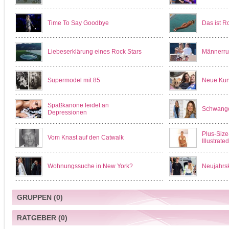
Time To Say Goodbye
Das ist R
Liebeserklärung eines Rock Stars
Männerru
Supermodel mit 85
Neue Kurv
Spaßkanone leidet an
Schwange
Depressionen
Plus-Size
Vom Knast auf den Catwalk
Illustrate
Wohnungssuche in New York?
Neujahrs
GRUPPEN
(0)
RATGEBER
(0)