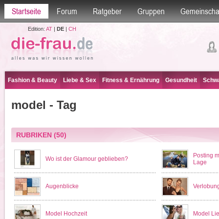
Startseite
Forum
Ratgeber
Gruppen
Gemeinscha
Edition:
AT
|
DE
|
CH
Fashion & Beauty
Liebe & Sex
Fitness & Ernährung
Gesundheit
Schwa
model - Tag
RUBRIKEN
(50)
Posting mi
Wo ist der Glamour geblieben?
Lage
Augenblicke
Verlobun
Model Hochzeit
Model Li