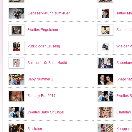
Liebeserklärung zum 40er
Tattoo Mo
Zweites Engelchen
Schmerz l
Putzig oder Gruselig
Wie der V
Shitstorm für Bella Hadid
Superfan
Baby Nummer 2
Snapchat
Fantasy Bra 2017
Zweites B
Zweites Baby für Engel
Claudias
Stilsicher
Knapp vor