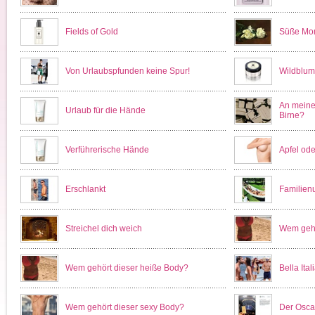
Fields of Gold
Süße Mo
Von Urlaubspfunden keine Spur!
Wildblu
An meine 
Urlaub für die Hände
Birne?
Verführerische Hände
Apfel od
Erschlankt
Familien
Streichel dich weich
Wem gehö
Wem gehört dieser heiße Body?
Bella Ital
Wem gehört dieser sexy Body?
Der Osca