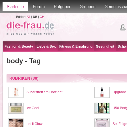
Startseite
Forum
Ratgeber
Gruppen
Gemeinscha
Edition:
AT
|
DE
|
CH
Fashion & Beauty
Liebe & Sex
Fitness & Ernährung
Gesundheit
Schwa
body - Tag
RUBRIKEN
(36)
Silberstreif am Horziont
Upgrade
Ice Cool
Ü50 Body
Let It Glow
Sei Feige