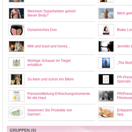
Welchem Superhelden gehört
Wem gehö
dieser Body?
Dynamisches Duo
Blake Liv
Milk and toast and honey…
Jennifer 
Wohlige Schauer im Tiegel
„The Body
erhältlich
PR-Press
So klein und schon ein Bikini
Specials
Pressemitteilung:Erfrischungsmomente
PR/Presse
für die Haut
Filmmus
Gewinnen Sie Produkte von
Entspann
Garnier!
Spa
GRUPPEN
(0)