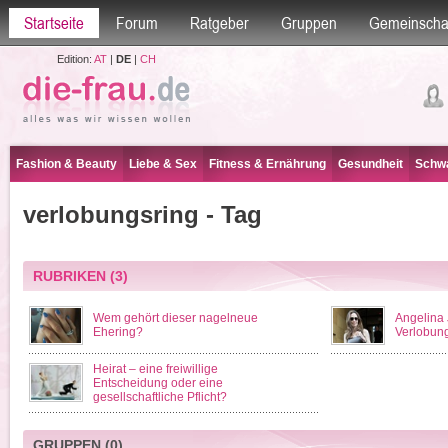
Startseite
Forum
Ratgeber
Gruppen
Gemeinscha
Edition:
AT
|
DE
|
CH
Fashion & Beauty
Liebe & Sex
Fitness & Ernährung
Gesundheit
Schwa
verlobungsring - Tag
RUBRIKEN
(3)
Wem gehört dieser nagelneue
Angelina 
Ehering?
Verlobung
Heirat – eine freiwillige
Entscheidung oder eine
gesellschaftliche Pflicht?
GRUPPEN
(0)