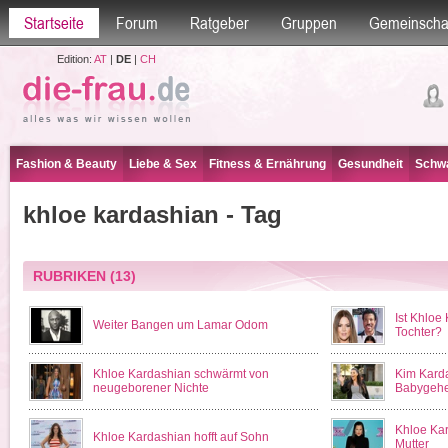
Startseite
Forum
Ratgeber
Gruppen
Gemeinscha
Edition:
AT
|
DE
|
CH
Fashion & Beauty
Liebe & Sex
Fitness & Ernährung
Gesundheit
Schwa
khloe kardashian - Tag
RUBRIKEN
(13)
Ist Khloe
Weiter Bangen um Lamar Odom
Tochter?
Khloe Kardashian schwärmt von
Kim Karda
neugeborener Nichte
Babygehe
Khloe Kar
Khloe Kardashian hofft auf Sohn
Mutter