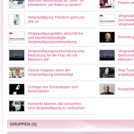
Welches Mindestmaß an „Nein“ ist
Frauen wo
erforderlich, um ficken zu dürfen?
Vergewalt
Vergewaltigung: Friedrich geht uns
und krank
alle an
Vergewal
Vergewaltigungstäter, absichtliche
Prozess g
und krankheitsbedingte
Vergewaltigungsverleumdung
Vergewaltigungsverleumdung eine
Vergewal
Bedrohung für die Frau die mit
Bedrohung
Männern will
Männern w
Dennis Hoppers Sohn der
Reg Trav
Vergewaltigung beschuldigt
angeklag
Schläge von Schamlippen und
Komplizie
Besenstielen
Hunderte Männer, die versuchen,
eine Vergewaltigung zu vertuschen
GRUPPEN
(0)