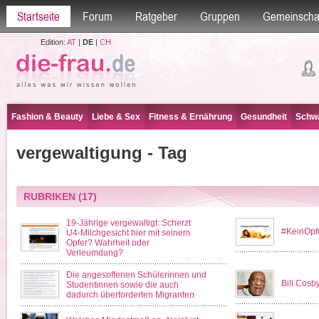
Startseite
Forum
Ratgeber
Gruppen
Gemeinscha
Edition:
AT
|
DE
|
CH
Fashion & Beauty
Liebe & Sex
Fitness & Ernährung
Gesundheit
Schwa
vergewaltigung - Tag
RUBRIKEN
(17)
19-Jährige vergewaltigt: Scherzt
#KeinOpf
U4-Milchgesicht hier mit seinem
Opfer? Wahrheit oder
Verleumdung?
Die angesoffenen Schülerinnen und
Bill Cosb
Studentinnen sowie die auch
dadurch überforderten Migranten