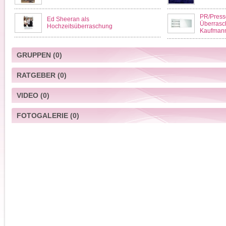
PR/Presse
Ed Sheeran als
Überrasc
Hochzeitsüberraschung
Kaufman
GRUPPEN
(0)
RATGEBER
(0)
VIDEO
(0)
FOTOGALERIE
(0)