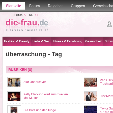
Startseite
Forum
Ratgeber
Gruppen
Gemeinscha
Edition:
AT
|
DE
|
CH
Fashion & Beauty
Liebe & Sex
Fitness & Ernährung
Gesundheit
Schwa
überraschung - Tag
RUBRIKEN
(8)
Paris Hilt
Star Undercover
Trachten
Kelly Clarkson wird zum zweiten
Just Marri
Mal Mutter
Taylor Sw
Die Diva und der Junge
auf die 