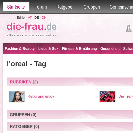
Startseite
Forum
Ratgeber
Gruppen
Gemeinscha
Edition:
AT
|
DE
|
CH
Fashion & Beauty
Liebe & Sex
Fitness & Ernährung
Gesundheit
Schwa
l'oreal - Tag
RUBRIKEN
(2)
Relax and enjoy
Die Tren
GRUPPEN
(0)
RATGEBER
(0)