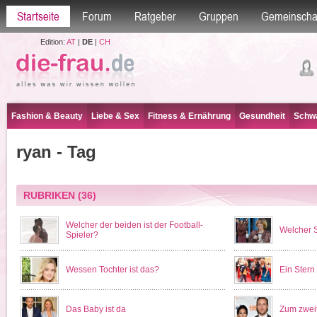
Startseite
Forum
Ratgeber
Gruppen
Gemeinscha
Edition:
AT
|
DE
|
CH
Fashion & Beauty
Liebe & Sex
Fitness & Ernährung
Gesundheit
Schwa
ryan - Tag
RUBRIKEN
(36)
Welcher der beiden ist der Football-
Welcher S
Spieler?
Wessen Tochter ist das?
Ein Stern
Das Baby ist da
Zum zweit