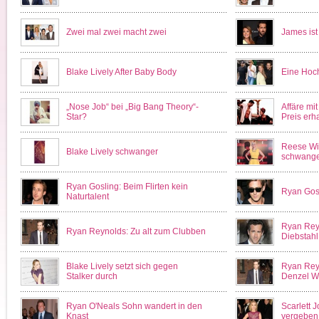
Zwei mal zwei macht zwei
James is
Blake Lively After Baby Body
Eine Hoch
„Nose Job“ bei „Big Bang Theory“-
Affäre mi
Star?
Preis erh
Reese Wi
Blake Lively schwanger
schwange
Ryan Gosling: Beim Flirten kein
Ryan Gosl
Naturtalent
Ryan Rey
Ryan Reynolds: Zu alt zum Clubben
Diebstahl
Blake Lively setzt sich gegen
Ryan Rey
Stalker durch
Denzel W
Ryan O'Neals Sohn wandert in den
Scarlett 
Knast
vergeben