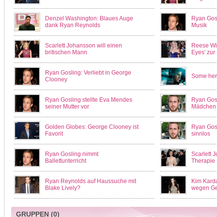
Denzel Washington: Blaues Auge
Ryan Gosl
dank Ryan Reynolds
Musik
Scarlett Johansson will einen
Reese Wit
britischen Mann
Eyes' zur
Ryan Gosling: Verliebt in George
Some hero
Clooney
Ryan Gosling stellte Eva Mendes
Ryan Gosl
seiner Mutter vor
Mädchen
Golden Globes: George Clooney ist
Ryan Gosl
Favorit
sinnlos
Ryan Gosling nimmt
Scarlett J
Ballettunterricht
Therapie
Ryan Reynolds auf Haussuche mit
Kim Karda
Blake Lively?
wegen Ge
GRUPPEN
(0)