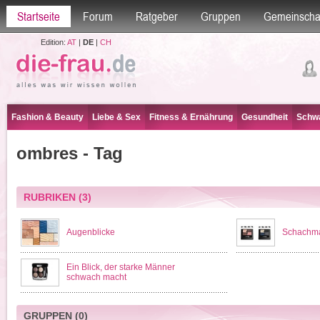
Startseite
Forum
Ratgeber
Gruppen
Gemeinscha
Edition:
AT
|
DE
|
CH
Fashion & Beauty
Liebe & Sex
Fitness & Ernährung
Gesundheit
Schwa
ombres - Tag
RUBRIKEN
(3)
Augenblicke
Schachma
Ein Blick, der starke Männer
schwach macht
GRUPPEN
(0)