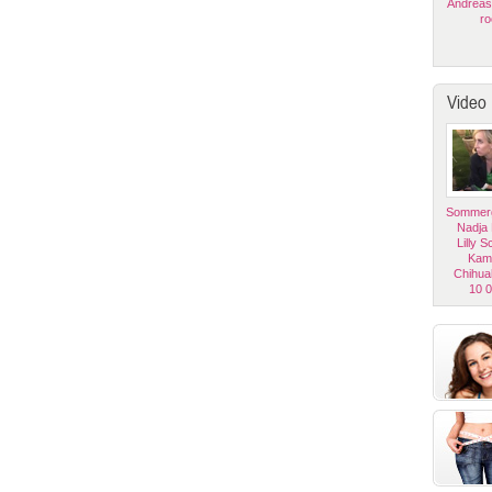
Andreas
ro
Video
Sommerg
Nadja
Lilly 
Kam
Chihua
10 