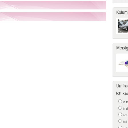
Kolum
Meist
Umfra
Ich ka
in 
in 
am 
bei