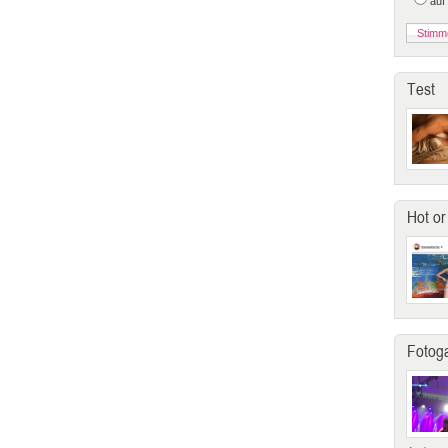
auf
Test
Hot or
Fotoga