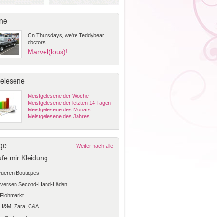
ne
On Thursdays, we're Teddybear
doctors
Marvel(lous)!
gelesene
Meistgelesene der Woche
Meistgelesene der letzten 14 Tagen
Meistgelesene des Monats
Meistgelesene des Jahres
ge
Weiter nach alle
ufe mir Kleidung...
teueren Boutiques
diversen Second-Hand-Läden
Flohmarkt
 H&M, Zara, C&A