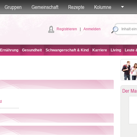
Gruppen
Gemeinschaft
Rezepte
Kolumne
Registrieren
|
Anmelden
 Ernährung
Gesundheit
Schwangerschaft & Kind
Karriere
Living
Leute &
Der Ma
d