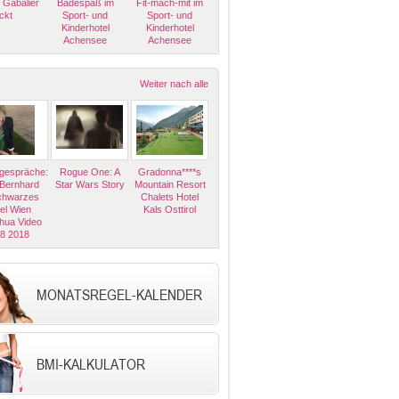
 Gabalier
Badespaß im
Fit-mach-mit im
ckt
Sport- und
Sport- und
Kinderhotel
Kinderhotel
Achensee
Achensee
Weiter nach alle
espräche:
Rogue One: A
Gradonna****s
 Bernhard
Star Wars Story
Mountain Resort
Schwarzes
Chalets Hotel
el Wien
Kals Osttirol
hua Video
08 2018
MONATSREGEL-KALENDER
BMI-KALKULATOR