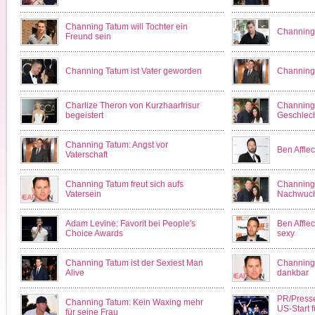
Channing Tatum will Tochter ein
Channing
Freund sein
Channing Tatum ist Vater geworden
Channing 
Charlize Theron von Kurzhaarfrisur
Channing 
begeistert
Geschlech
Channing Tatum: Angst vor
Ben Afflec
Vaterschaft
Channing Tatum freut sich aufs
Channing
Vatersein
Nachwuc
Adam Levine: Favorit bei People's
Ben Affle
Choice Awards
sexy
Channing Tatum ist der Sexiest Man
Channing
Alive
dankbar
PR/Presse
Channing Tatum: Kein Waxing mehr
US-Start 
für seine Frau