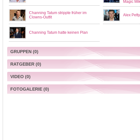
Magic Mi
Channing Tatum strippte früher im
Alex Petty
Clowns-Outfit
Channing Tatum hatte keinen Plan
GRUPPEN
(0)
RATGEBER
(0)
VIDEO
(0)
FOTOGALERIE
(0)