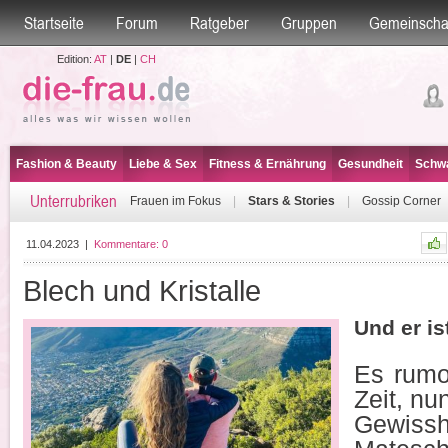
Startseite
Forum
Ratgeber
Gruppen
Gemeinscha
Edition:
AT
|
DE
|
CH
Fashion & Beauty
Liebe & Sex
Fitness & Ernährung
Gesundheit
Schwa
Unterrubriken
Frauen im Fokus
|
Stars & Stories
|
Gossip Corner
11.04.2023
|
Kommentare:
0
Blech und Kristalle
Und er is
Es rumo
Zeit, nu
Gewis