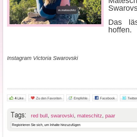
Matesch
Swarovsk
Das lä
hoffen.
Instagram Victoria Swarovski
4
Like
Zu den Favoriten
Empfehle
Facebook
Twitte
Tags:
red bull
,
swarovski
,
mateschitz
,
paar