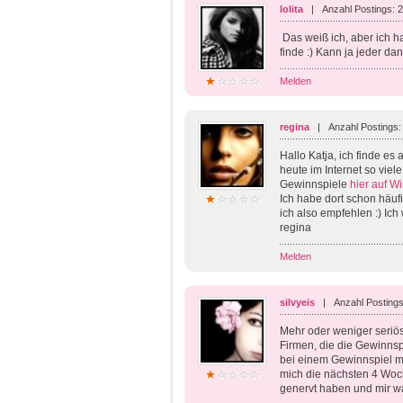
lolita
| Anzahl Postings: 
Das weiß ich, aber ich ha
finde :) Kann ja jeder da
Melden
regina
| Anzahl Postings:
Hallo Katja, ich finde es
heute im Internet so viel
Gewinnspiele
hier auf Wi
Ich habe dort schon häu
ich also empfehlen :) Ich
regina
Melden
silvyeis
| Anzahl Postings
Mehr oder weniger seriös
Firmen, die die Gewinnsp
bei einem Gewinnspiel m
mich die nächsten 4 Woch
genervt haben und mir w