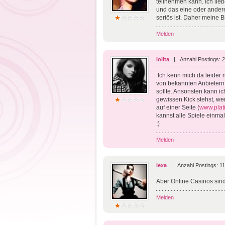
teilnehmen kann. Ich lie
und das eine oder andere
seriös ist. Daher meine Bi
Melden
lolita
| Anzahl Postings: 
Ich kenn mich da leider 
von bekannten Anbietern (z
sollte. Ansonsten kann i
gewissen Kick stehst, wen
auf einer Seite (
www.plat
kannst alle Spiele einma
:)
Melden
lexa
| Anzahl Postings: 1
Aber Online Casinos sin
Melden