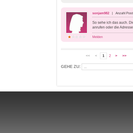
sonjam982
| Anzahl Posti
So sehe ich das auch. Di
anrufen oder die Adress
Melden
<<
<
1
2
>
>>
GEHE ZU: