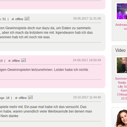
29.05.2017 11:31:05
s: 51 |
offline
Andreas
en Gewinnspiele doch nur dazu da, um Daten zu sammeln.
ro
 aber ich mach da trotzdem nie mit. Irgendwann hab ich das
wonnen hab ich eh noch nie was.
Video
24.09.2017 18:00:49
 14 |
offline
nigen Gewinnspielen teilzunehmen. Leider habe ich nichts
Sommerg
Nadja
Lilly 
Kam
Chihua
19.10.2017 11:44:40
ngs: 18 |
offline
10 
iele mehr mit. Ein paar mal habe ich das versucht. Das
n habe, waren unendlich viele Werbeanrufe bei denen man
. Nein danke