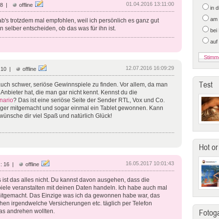
01.04.2016 13:11:00
28 |
offline
in 
am 
b's trotzdem mal empfohlen, weil ich persönlich es ganz gut
nn selber entscheiden, ob das was für ihn ist.
bei
auf
12.07.2016 16:09:29
 10 |
offline
Test
 auch schwer, seriöse Gewinnspiele zu finden. Vor allem, da man
e Anbieter hat, die man gar nicht kennt. Kennst du die
nario
? Das ist eine seriöse Seite der Sender RTL, Vox und Co.
figer mitgemacht und sogar einmal ein Tablet gewonnen. Kann
 wünsche dir viel Spaß und natürlich Glück!
Hot or
16.05.2017 10:01:43
: 16 |
offline
 ist das alles nicht. Du kannst davon ausgehen, dass die
iele veranstalten mit deinen Daten handeln. Ich habe auch mal
itgemacht. Das Einzige was ich da gewonnen habe war, das
en irgendwelche Versicherungen etc. täglich per Telefon
as andrehen wollten.
Fotoga