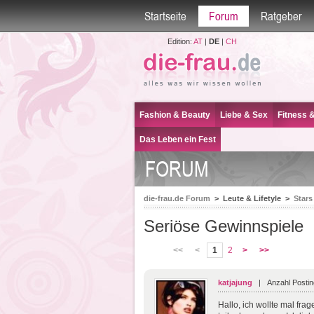
Startseite
Forum
Ratgeber
Edition:
AT
|
DE
|
CH
Fashion & Beauty
Liebe & Sex
Fitness 
Das Leben ein Fest
FORUM
die-frau.de Forum
>
Leute & Lifetyle
>
Stars
Seriöse Gewinnspiele
<<
<
1
2
>
>>
katjajung
| Anzahl Postin
Hallo, ich wollte mal fra