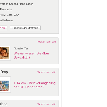
diversen Second-Hand-Läden
Flohmarkt
 H&M, Zara, C&A
 willhaben.at
Weiter nach alle
Aktueller Test:
Wieviel wissen Sie über
Sexualität?
 Drop
Weiter nach alle
+ 14 cm - Beinverlängerung
per OP Hot or drop?
lerie
Weiter nach alle