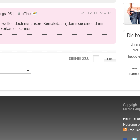
22.10.2017 15:57:13
ngs: 95 |
offline
e wollen doch nur unsere Kontaktdaten, damit sie einen dann
e verkaufen können.
Die be
führer
dior
happy 
GEHE ZU:
mach
canne
Copyright d
Media Gr
Einer Freu
Nutzungsb
RSS Ka