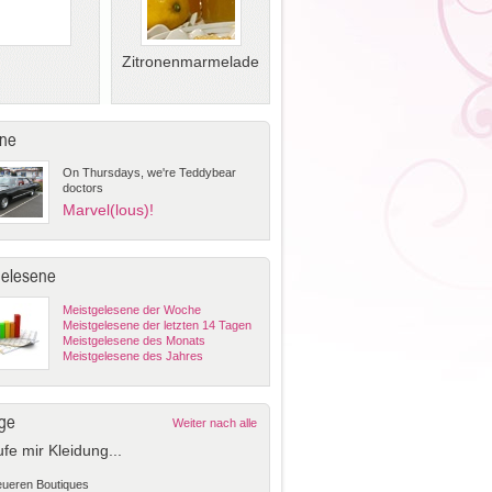
Zitronenmarmelade
ne
On Thursdays, we're Teddybear
doctors
Marvel(lous)!
gelesene
Meistgelesene der Woche
Meistgelesene der letzten 14 Tagen
Meistgelesene des Monats
Meistgelesene des Jahres
ge
Weiter nach alle
ufe mir Kleidung...
teueren Boutiques