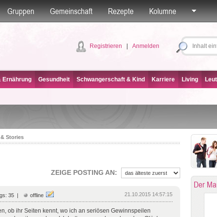
Gruppen
Gemeinschaft
Rezepte
Kolumne
Registrieren
|
Anmelden
& Ernährung
Gesundheit
Schwangerschaft & Kind
Karriere
Living
Leut
 & Stories
ZEIGE POSTING AN:
Der Ma
21.10.2015 14:57:15
gs: 35 |
offline
gen, ob ihr Seiten kennt, wo ich an seriösen Gewinnspeilen