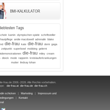
BMI-KALKULATOR
liebtesten Tags
schein
kamin
olympischen spiele
schriftsteller
hautpflege
andie macdowell
adrenalin
blake
die-frau
die-frau
end
kate
demi
gaga
zeitpunkt
superbowl
mobbing
gelernt
die-frau
tdemonstrationen
miley
cream
s
disick
mode
rapperin
kreislauferkrankungen
mutter
lindsay lohan
ie-frau.de 2006.-2026. Alle Rechte vorbehalten.
uppe:
die-frau.at
die-frau.de
die-frau.ch
ndin schicken
|
Marketing
|
Impressum und
edingungen
|
Kontakt
nal