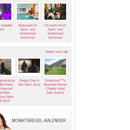
 Gabalier
Badespaß im
Fit-mach-mit im
ckt
Sport- und
Sport- und
Kinderhotel
Kinderhotel
Achensee
Achensee
Weiter nach alle
espräche:
Rogue One: A
Gradonna****s
 Bernhard
Star Wars Story
Mountain Resort
Schwarzes
Chalets Hotel
el Wien
Kals Osttirol
hua Video
08 2018
MONATSREGEL-KALENDER