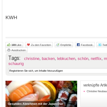
KWH
169
Like
Zu den Favoriten
Empfehle
Facebook
Twit
Ausdrucken
Tags:
christine
,
backen
,
lebkuchen
,
schön
,
netflix
,
m
schaurig
verknüpfte Artik
Christine Neubau
Gesundes Abnehmen mit der Japan-Diät