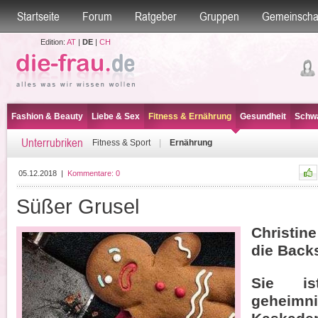
Startseite
Forum
Ratgeber
Gruppen
Gemeinscha
Edition:
AT
|
DE
|
CH
Fashion & Beauty
Liebe & Sex
Fitness & Ernährung
Gesundheit
Schwa
Unterrubriken
Fitness & Sport
|
Ernährung
05.12.2018
|
Kommentare:
0
Süßer Grusel
Christin
die Back
Sie i
geheimni