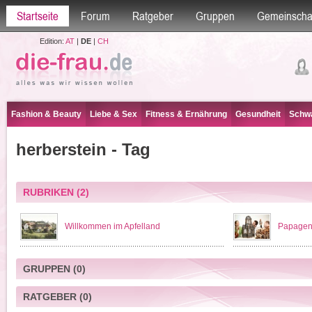
Startseite
Forum
Ratgeber
Gruppen
Gemeinscha
Edition:
AT
|
DE
|
CH
Fashion & Beauty
Liebe & Sex
Fitness & Ernährung
Gesundheit
Schwa
herberstein - Tag
RUBRIKEN
(2)
Willkommen im Apfelland
Papageno
GRUPPEN
(0)
RATGEBER
(0)