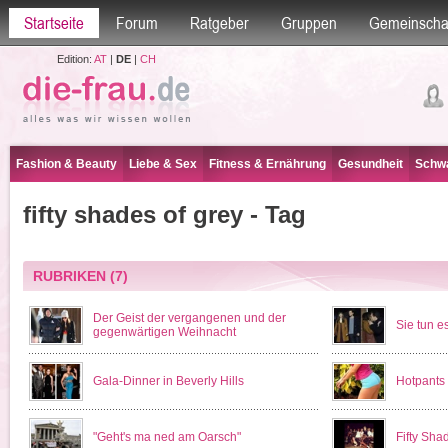
Startseite
Forum
Ratgeber
Gruppen
Gemeinscha
Edition:
AT
|
DE
|
CH
Fashion & Beauty
Liebe & Sex
Fitness & Ernährung
Gesundheit
Schwa
fifty shades of grey - Tag
RUBRIKEN
(7)
Der Geist der vergangenen und der
Sie tun e
gegenwärtigen Weihnacht
Gala-Dinner in Beverly Hills
Hotpants
"Geht's ma ned am Oarsch"
Fifty Sha