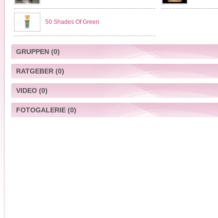
50 Shades Of Green
GRUPPEN
(0)
RATGEBER
(0)
VIDEO
(0)
FOTOGALERIE
(0)