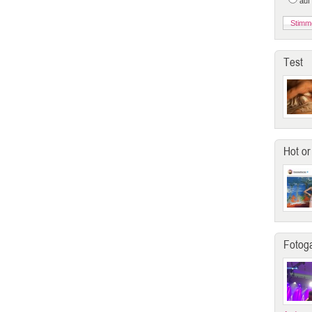
auf
Test
Hot or
Fotoga