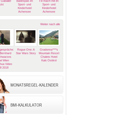
 Gabalier
Badespaß im
Fit-mach-mit im
ckt
Sport- und
Sport- und
Kinderhotel
Kinderhotel
Achensee
Achensee
Weiter nach alle
espräche:
Rogue One: A
Gradonna****s
 Bernhard
Star Wars Story
Mountain Resort
Schwarzes
Chalets Hotel
el Wien
Kals Osttirol
hua Video
08 2018
MONATSREGEL-KALENDER
BMI-KALKULATOR