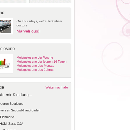
ne
On Thursdays, we're Teddybear
doctors
Marvel(lous)!
gelesene
Meistgelesene der Woche
Meistgelesene der letzten 14 Tagen
Meistgelesene des Monats
Meistgelesene des Jahres
ge
Weiter nach alle
ufe mir Kleidung...
teueren Boutiques
diversen Second-Hand-Läden
Flohmarkt
 H&M, Zara, C&A