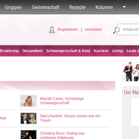
Gruppen
Gemeinschaft
Rezepte
Kolumne
Registrieren
|
Anmelden
 Ernährung
Gesundheit
Schwangerschaft & Kind
Karriere
Living
Leute &
Der Ma
Mariah Carey: Schwierige
Schwangerschaft
Stacy Keibler: Oscars waren wie ein
heit
Traum
Christina Ricci: Outing war
schlimme Erfahrung