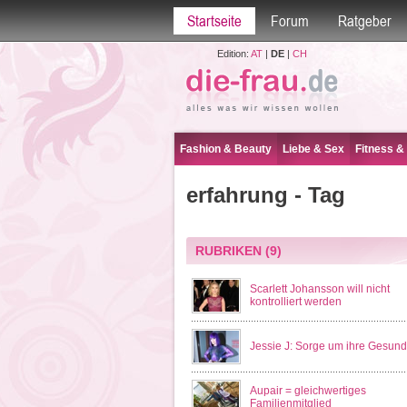
Startseite
Forum
Ratgeber
Edition:
AT
|
DE
|
CH
Fashion & Beauty
Liebe & Sex
Fitness &
erfahrung - Tag
RUBRIKEN
(9)
Scarlett Johansson will nicht
kontrolliert werden
Jessie J: Sorge um ihre Gesund
Aupair = gleichwertiges
Familienmitglied