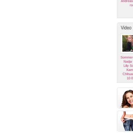
Andreas
ro
Video
Sommerg
Nadja
Lilly 
Kam
Chihua
10 