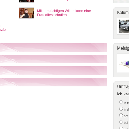
e,
Mit dem richtigen Willen kann eine
Kolum
Frau alles schaffen
n
zler
Meist
Umfra
Ich ka
in 
in 
am 
bei