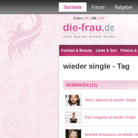
Startseite
Forum
Ratgeber
Edition:
AT
|
DE
|
CH
Fashion & Beauty
Liebe & Sex
Fitness &
wieder single - Tag
RUBRIKEN
(11)
Shia LaBeouf ist wieder Single
Eva Longoria ist wieder Single
Scarlett Johansson ist wieder S