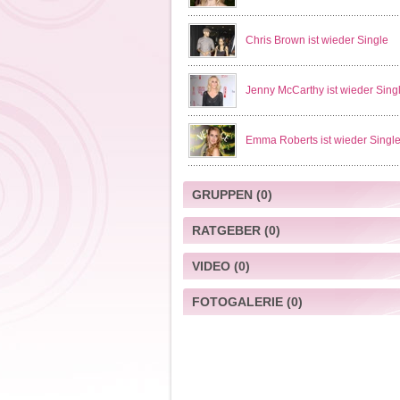
Chris Brown ist wieder Single
Jenny McCarthy ist wieder Sing
Emma Roberts ist wieder Singl
GRUPPEN
(0)
RATGEBER
(0)
VIDEO
(0)
FOTOGALERIE
(0)