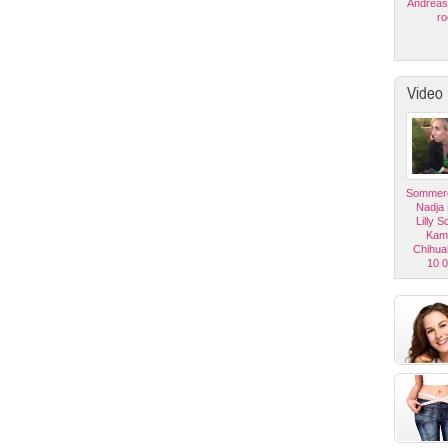
Andreas
ro
Video
Sommerg
Nadja
Lilly 
Kam
Chihua
10 