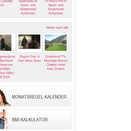
 Gabalier
Badespaß im
Fit-mach-mit im
ckt
Sport- und
Sport- und
Kinderhotel
Kinderhotel
Achensee
Achensee
Weiter nach alle
espräche:
Rogue One: A
Gradonna****s
 Bernhard
Star Wars Story
Mountain Resort
Schwarzes
Chalets Hotel
el Wien
Kals Osttirol
hua Video
08 2018
MONATSREGEL-KALENDER
BMI-KALKULATOR