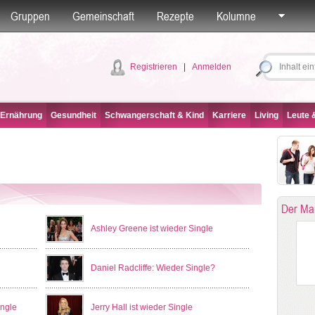
Gruppen
Gemeinschaft
Rezepte
Kolumne
Registrieren
|
Anmelden
 Ernährung
Gesundheit
Schwangerschaft & Kind
Karriere
Living
Leute &
Der Ma
Ashley Greene ist wieder Single
Daniel Radcliffe: Wieder Single?
ingle
Jerry Hall ist wieder Single