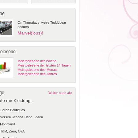
ne
On Thursdays, we're Teddybear
doctors
Marvel(lous)!
gelesene
Meistgelesene der Woche
Meistgelesene der letzten 14 Tagen
Meistgelesene des Monats
Meistgelesene des Jahres
ge
Weiter nach alle
ufe mir Kleidung...
teueren Boutiques
diversen Second-Hand-Läden
Flohmarkt
 H&M, Zara, C&A