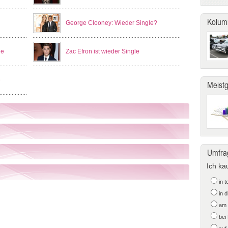
Kolum
George Clooney: Wieder Single?
le
Zac Efron ist wieder Single
e
Meist
Umfra
Ich ka
in 
in 
am 
bei