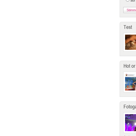
auf
Test
Hot or
Fotoga