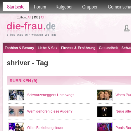
Startseite
Forum
Ratgeber
Gruppen
Gemeinscha
Edition:
AT
|
DE
|
CH
Fashion & Beauty
Liebe & Sex
Fitness & Ernährung
Gesundheit
Schwa
shriver - Tag
RUBRIKEN
(9)
Schwarzeneggers Unterwegs
When Two
Wem gehören diese Augen?
Neue alte
Öl im Beziehungsfeuer
Penis Ro