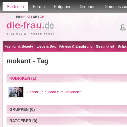
Startseite
Forum
Ratgeber
Gruppen
Gemeinscha
Edition:
AT
|
DE
|
CH
Fashion & Beauty
Liebe & Sex
Fitness & Ernährung
Gesundheit
Schwa
mokant - Tag
RUBRIKEN
(1)
Vincent – ein Mann zum Verlieben?
GRUPPEN
(0)
RATGEBER
(0)