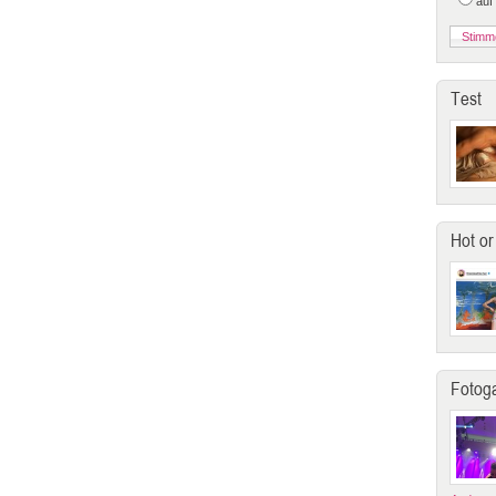
auf
Test
Hot or
Fotoga