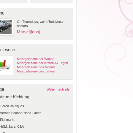
ne
On Thursdays, we're Teddybear
doctors
Marvel(lous)!
gelesene
Meistgelesene der Woche
Meistgelesene der letzten 14 Tagen
Meistgelesene des Monats
Meistgelesene des Jahres
ge
Weiter nach alle
ufe mir Kleidung...
teueren Boutiques
diversen Second-Hand-Läden
Flohmarkt
 H&M, Zara, C&A