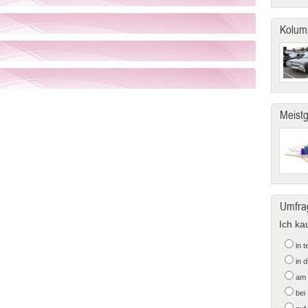
Kolum
Meist
Umfra
Ich ka
in 
in 
am 
bei