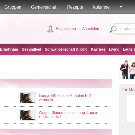
Gruppen
Gemeinschaft
Rezepte
Kolumne
Registrieren
|
Anmelden
 Ernährung
Gesundheit
Schwangerschaft & Kind
Karriere
Living
Leute &
Der Ma
Lauryn Hill zu drei Monaten Haft
verurteilt
Wegen Steuerhinterziehung: Lauryn
Hill droht Haft