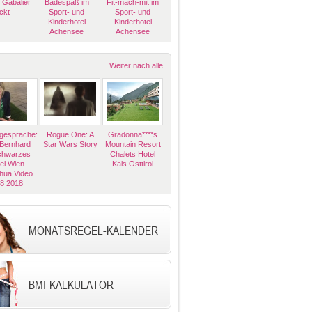
 Gabalier
Badespaß im
Fit-mach-mit im
ckt
Sport- und
Sport- und
Kinderhotel
Kinderhotel
Achensee
Achensee
Weiter nach alle
espräche:
Rogue One: A
Gradonna****s
 Bernhard
Star Wars Story
Mountain Resort
Schwarzes
Chalets Hotel
el Wien
Kals Osttirol
hua Video
08 2018
MONATSREGEL-KALENDER
BMI-KALKULATOR