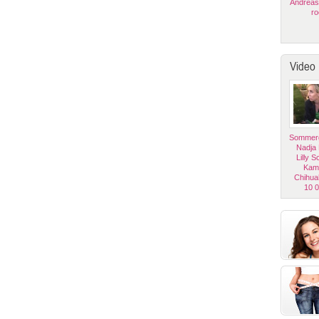
Andreas
ro
Video
Sommerg
Nadja
Lilly 
Kam
Chihua
10 