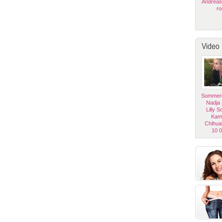
Andreas
ro
Video
Sommerg
Nadja
Lilly 
Kam
Chihua
10 