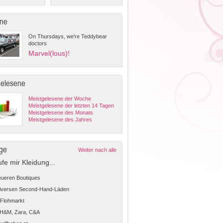
ne
On Thursdays, we're Teddybear
doctors
Marvel(lous)!
gelesene
Meistgelesene der Woche
Meistgelesene der letzten 14 Tagen
Meistgelesene des Monats
Meistgelesene des Jahres
ge
Weiter nach alle
ufe mir Kleidung...
teueren Boutiques
diversen Second-Hand-Läden
Flohmarkt
 H&M, Zara, C&A