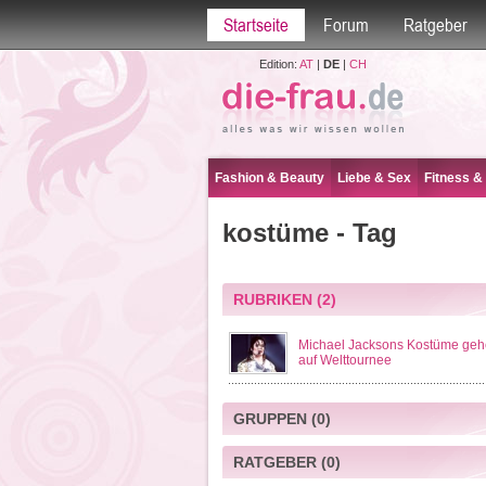
Startseite
Forum
Ratgeber
Edition:
AT
|
DE
|
CH
Fashion & Beauty
Liebe & Sex
Fitness &
kostüme - Tag
RUBRIKEN
(2)
Michael Jacksons Kostüme ge
auf Welttournee
GRUPPEN
(0)
RATGEBER
(0)