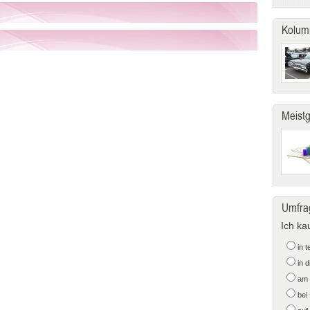
Kolum
Meist
Umfra
Ich ka
in 
in 
am 
bei