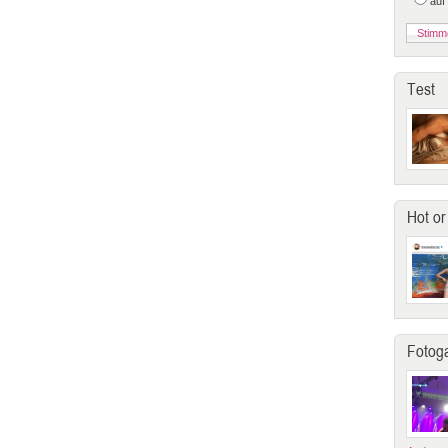
auf
Test
Hot or
Fotoga