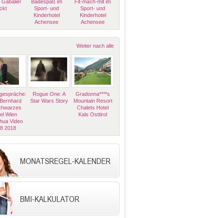
 Gabalier
Badespaß im
Fit-mach-mit im
ckt
Sport- und
Sport- und
Kinderhotel
Kinderhotel
Achensee
Achensee
Weiter nach alle
espräche:
Rogue One: A
Gradonna****s
 Bernhard
Star Wars Story
Mountain Resort
Schwarzes
Chalets Hotel
el Wien
Kals Osttirol
hua Video
08 2018
MONATSREGEL-KALENDER
BMI-KALKULATOR