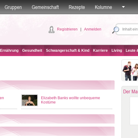
Gruppen
Gemeinschaft
Rezepte
Kolumne
Registrieren
|
Anmelden
 Ernährung
Gesundheit
Schwangerschaft & Kind
Karriere
Living
Leute &
Der Ma
hen
Elizabeth Banks wollte unbequeme
Kostüme