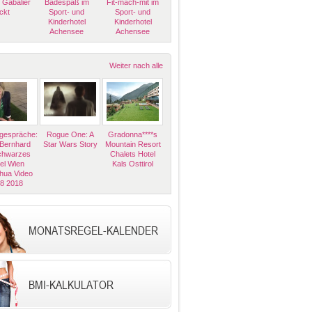
 Gabalier
Badespaß im
Fit-mach-mit im
ckt
Sport- und
Sport- und
Kinderhotel
Kinderhotel
Achensee
Achensee
Weiter nach alle
espräche:
Rogue One: A
Gradonna****s
 Bernhard
Star Wars Story
Mountain Resort
Schwarzes
Chalets Hotel
el Wien
Kals Osttirol
hua Video
08 2018
MONATSREGEL-KALENDER
BMI-KALKULATOR