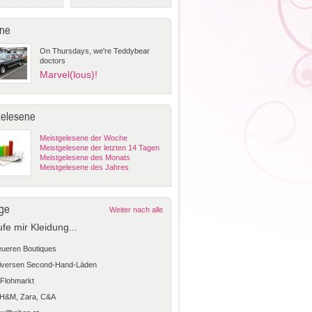
ne
On Thursdays, we're Teddybear
doctors
Marvel(lous)!
gelesene
Meistgelesene der Woche
Meistgelesene der letzten 14 Tagen
Meistgelesene des Monats
Meistgelesene des Jahres
ge
Weiter nach alle
ufe mir Kleidung...
teueren Boutiques
diversen Second-Hand-Läden
Flohmarkt
 H&M, Zara, C&A