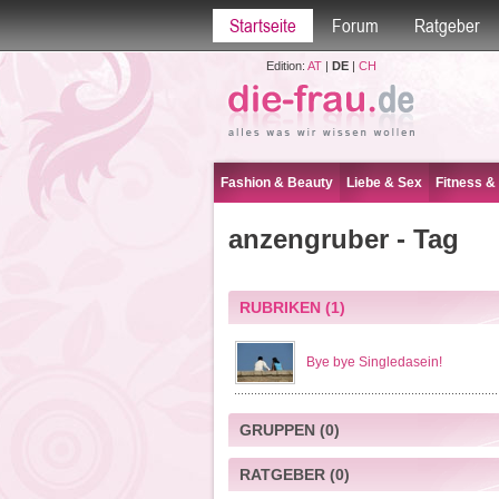
Startseite
Forum
Ratgeber
Edition:
AT
|
DE
|
CH
Fashion & Beauty
Liebe & Sex
Fitness &
anzengruber - Tag
RUBRIKEN
(1)
Bye bye Singledasein!
GRUPPEN
(0)
RATGEBER
(0)