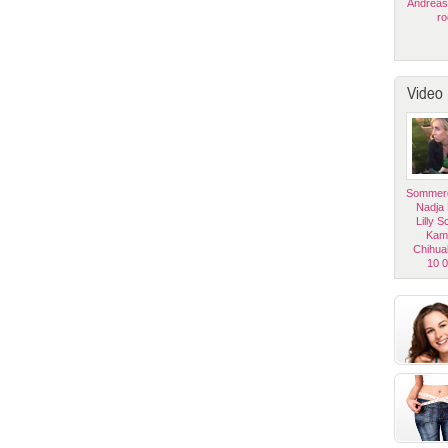
Andreas
ro
Video
Sommerg
Nadja
Lilly 
Kam
Chihua
10 