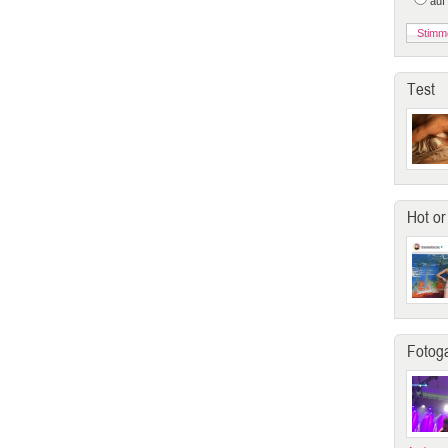
auf
Test
Hot or
Fotoga