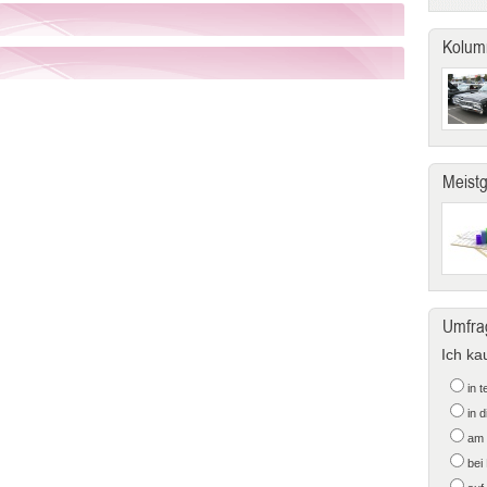
Kolum
Meist
Umfra
Ich ka
in 
in 
am 
bei