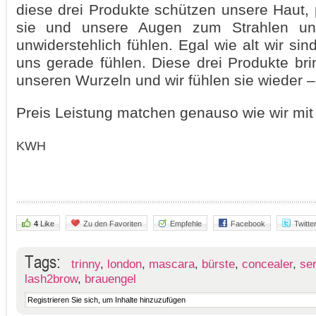
diese drei Produkte schützen unsere Haut, 
sie und unsere Augen zum Strahlen u
unwiderstehlich fühlen. Egal wie alt wir sin
uns gerade fühlen. Diese drei Produkte br
unseren Wurzeln und wir fühlen sie wieder – 
Preis Leistung matchen genauso wie wir mit
KWH
4
Like
Zu den Favoriten
Empfehle
Facebook
Twitte
Tags:
trinny
,
london
,
mascara
,
bürste
,
concealer
,
se
lash2brow
,
brauengel