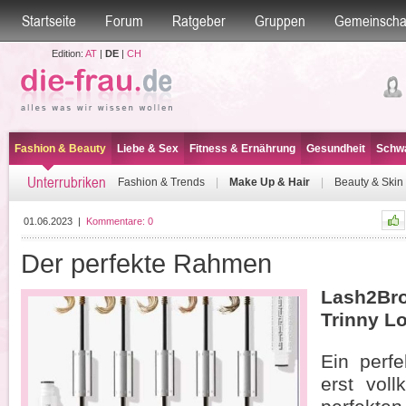
Startseite
Forum
Ratgeber
Gruppen
Gemeinscha
Edition:
AT
|
DE
|
CH
Fashion & Beauty
Liebe & Sex
Fitness & Ernährung
Gesundheit
Schwa
Unterrubriken
Fashion & Trends
|
Make Up & Hair
|
Beauty & Skin
01.06.2023
|
Kommentare:
0
Der perfekte Rahmen
Lash2Br
Trinny L
Ein perf
erst vol