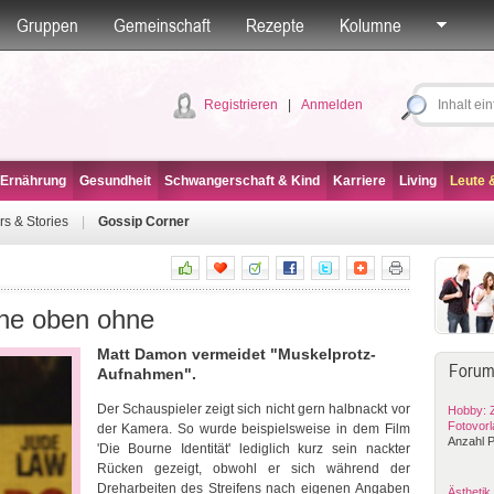
Gruppen
Gemeinschaft
Rezepte
Kolumne
Registrieren
|
Anmelden
 Ernährung
Gesundheit
Schwangerschaft & Kind
Karriere
Living
Leute &
rs & Stories
|
Gossip Corner
rne oben ohne
Matt Damon vermeidet "Muskelprotz-
Forum
Aufnahmen".
Der Schauspieler zeigt sich nicht gern halbnackt vor
Hobby: 
Fotovor
der Kamera. So wurde beispielsweise in dem Film
Anzahl P
'Die Bourne Identität' lediglich kurz sein nackter
Rücken gezeigt, obwohl er sich während der
Dreharbeiten des Streifens nach eigenen Angaben
Ästhetik