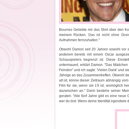
Bournes Geliebte mir das Shirt über den Kop
meinem Rücken. Das ist nicht ohne Grund
Aufnahmen fernzuhalten."
Obwohl Damon seit 20 Jahren sowohl vor als
anderem bereits mit einem Oscar ausgezei
Schauspielers begrenzt ist. Diese Einst
untermauert, erklärt Damon. "Das Mädchen an
Feinden'' und ich sagte: 'Vielen Dank' und sie f
Jährige an das Zusammentreffen. Obwohl der
alt ist, könne dieser Zeitraum abhängig vom
Film für sie, wenn sie 19 ist, womöglich he
dazwischen an." Darin bestehe seiner Mein
geraten. "Alle fünf Jahre gibt es eine ne
wer du bist. Wenn deine Identität irgendwie 