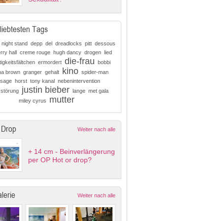
liebtesten Tags
 night stand
depp
del
dreadlocks
pitt
dessous
erry hall
creme rouge
hugh dancy
drogen
lied
die-frau
igkeitsfältchen
ermordert
bobbi
kino
ina brown
granger
gehalt
spider-man
isage
horst
tony kanal
nebenintervention
justin bieber
zstörung
lange
met gala
mutter
miley cyrus
 Drop
Weiter nach alle
+ 14 cm - Beinverlängerung
per OP Hot or drop?
lerie
Weiter nach alle