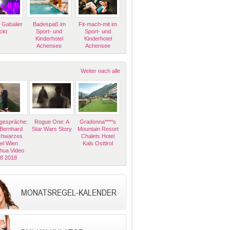
 Gabalier
Badespaß im
Fit-mach-mit im
ckt
Sport- und
Sport- und
Kinderhotel
Kinderhotel
Achensee
Achensee
Weiter nach alle
espräche:
Rogue One: A
Gradonna****s
 Bernhard
Star Wars Story
Mountain Resort
Schwarzes
Chalets Hotel
el Wien
Kals Osttirol
hua Video
08 2018
MONATSREGEL-KALENDER