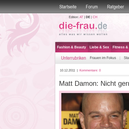
Startseite
Forum
Ratgeber
Edition:
AT
|
DE
|
CH
Fashion & Beauty
Liebe & Sex
Fitness &
Unterrubriken
Frauen im Fokus
|
Sta
10.12.2011
|
Kommentare:
0
Matt Damon: Nicht ge