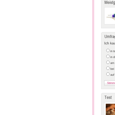
Meist
Umfra
Ich ka
in 
in 
am 
bei
auf
Test