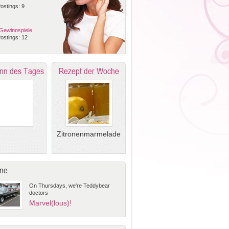
ostings: 9
Gewinnspiele
ostings: 12
nn des Tages
Rezept der Woche
Zitronenmarmelade
ne
On Thursdays, we're Teddybear
doctors
Marvel(lous)!