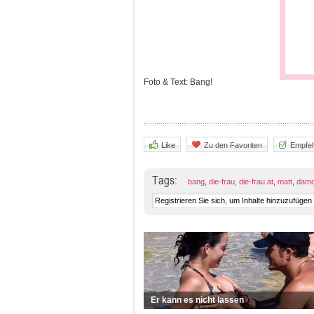
Foto & Text: Bang!
Like
Zu den Favoriten
Empfeh
Tags:
bang
,
die-frau
,
die-frau.at
,
matt
,
dam
Er kann es nicht lassen