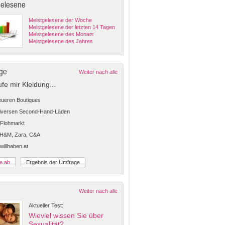
gelesene
Meistgelesene der Woche
Meistgelesene der letzten 14 Tagen
Meistgelesene des Monats
Meistgelesene des Jahres
ge
Weiter nach alle
ufe mir Kleidung...
teueren Boutiques
diversen Second-Hand-Läden
Flohmarkt
 H&M, Zara, C&A
 willhaben.at
Weiter nach alle
Aktueller Test:
Wieviel wissen Sie über
Sexualität?