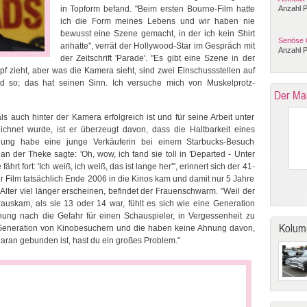
in Topform befand. "Beim ersten Bourne-Film hatte
Anzahl P
ich die Form meines Lebens und wir haben nie
bewusst eine Szene gemacht, in der ich kein Shirt
Seriöse 
anhatte", verrät der Hollywood-Star im Gespräch mit
Anzahl P
der Zeitschrift 'Parade'. "Es gibt eine Szene in der
f zieht, aber was die Kamera sieht, sind zwei Einschussstellen auf
 so; das hat seinen Sinn. Ich versuche mich von Muskelprotz-
Der Ma
 auch hinter der Kamera erfolgreich ist und für seine Arbeit unter
chnet wurde, ist er überzeugt davon, dass die Haltbarkeit eines
ellung habe eine junge Verkäuferin bei einem Starbucks-Besuch
 der Theke sagte: 'Oh, wow, ich fand sie toll in 'Departed - Unter
ährt fort: 'Ich weiß, ich weiß, das ist lange her'", erinnert sich der 41-
 Film tatsächlich Ende 2006 in die Kinos kam und damit nur 5 Jahre
 Alter viel länger erscheinen, befindet der Frauenschwarm. "Weil der
rauskam, als sie 13 oder 14 war, fühlt es sich wie eine Generation
ung nach die Gefahr für einen Schauspieler, in Vergessenheit zu
Kolum
ue Generation von Kinobesuchern und die haben keine Ahnung davon,
daran gebunden ist, hast du ein großes Problem."