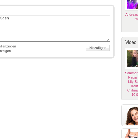
Andreas
ro
Video
il anzeigen
anzeigen
Sommerg
Nadja
Lilly 
Kam
Chihua
10 