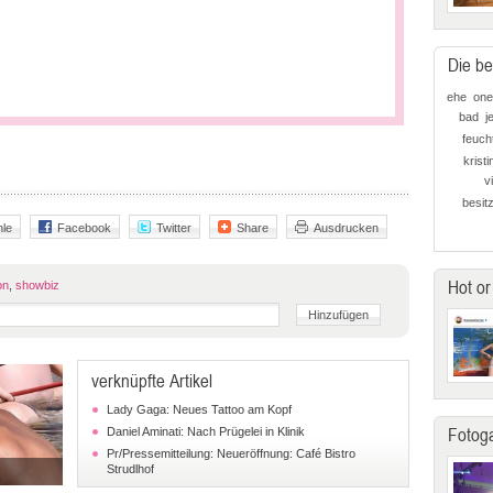
Die be
ehe
one
bad
j
feucht
krist
v
besit
le
Facebook
Twitter
Share
Ausdrucken
Hot or
on
,
showbiz
verknüpfte Artikel
Lady Gaga: Neues Tattoo am Kopf
Fotoga
Daniel Aminati: Nach Prügelei in Klinik
Pr/Pressemitteilung: Neueröffnung: Café Bistro
Strudlhof