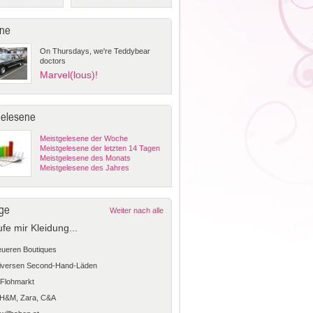
ne
On Thursdays, we're Teddybear
doctors
Marvel(lous)!
gelesene
Meistgelesene der Woche
Meistgelesene der letzten 14 Tagen
Meistgelesene des Monats
Meistgelesene des Jahres
ge
Weiter nach alle
ufe mir Kleidung...
teueren Boutiques
diversen Second-Hand-Läden
Flohmarkt
 H&M, Zara, C&A