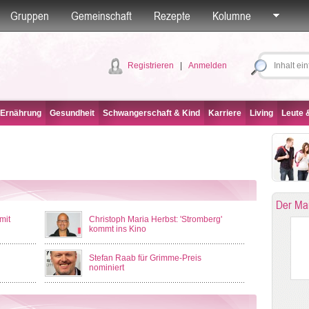
Gruppen
Gemeinschaft
Rezepte
Kolumne
Registrieren
|
Anmelden
 Ernährung
Gesundheit
Schwangerschaft & Kind
Karriere
Living
Leute &
Der Ma
mit
Christoph Maria Herbst: 'Stromberg'
kommt ins Kino
Stefan Raab für Grimme-Preis
nominiert