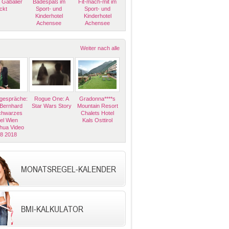
 Gabalier
Badespaß im
Fit-mach-mit im
ckt
Sport- und
Sport- und
Kinderhotel
Kinderhotel
Achensee
Achensee
Weiter nach alle
espräche:
Rogue One: A
Gradonna****s
 Bernhard
Star Wars Story
Mountain Resort
Schwarzes
Chalets Hotel
el Wien
Kals Osttirol
hua Video
08 2018
MONATSREGEL-KALENDER
BMI-KALKULATOR