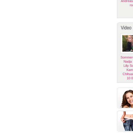
Andreas
ro
Video
Sommerg
Nadja
Lilly 
Kam
Chihua
10 