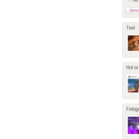
auf
Test
Hot or
Fotoga