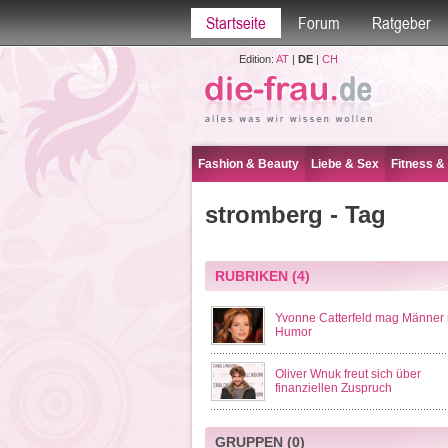
Startseite
Forum
Ratgeber
Edition:
AT
|
DE
|
CH
Fashion & Beauty
Liebe & Sex
Fitness &
stromberg - Tag
RUBRIKEN
(4)
Yvonne Catterfeld mag Männer 
Humor
Oliver Wnuk freut sich über
finanziellen Zuspruch
GRUPPEN
(0)