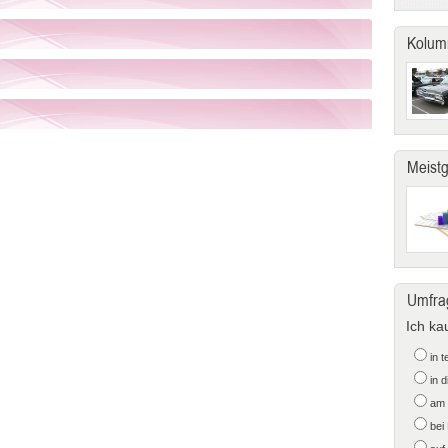
Kolum
Meist
Umfra
Ich ka
in 
in 
am 
bei