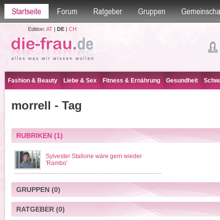
Startseite
Forum
Ratgeber
Gruppen
Gemeinscha
Edition:
AT
|
DE
|
CH
Fashion & Beauty
Liebe & Sex
Fitness & Ernährung
Gesundheit
Schwa
morrell - Tag
RUBRIKEN
(1)
Sylvester Stallone wäre gern wieder
'Rambo'
GRUPPEN
(0)
RATGEBER
(0)