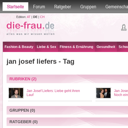
Startseite
Forum
Ratgeber
Gruppen
Gemeinscha
Edition:
AT
|
DE
|
CH
Fashion & Beauty
Liebe & Sex
Fitness & Ernährung
Gesundheit
Schwa
jan josef liefers - Tag
RUBRIKEN
(2)
Jan Josef Liefers: Liebe geht ihren
Jan Jose
Lauf
Noch ein
GRUPPEN
(0)
RATGEBER
(0)